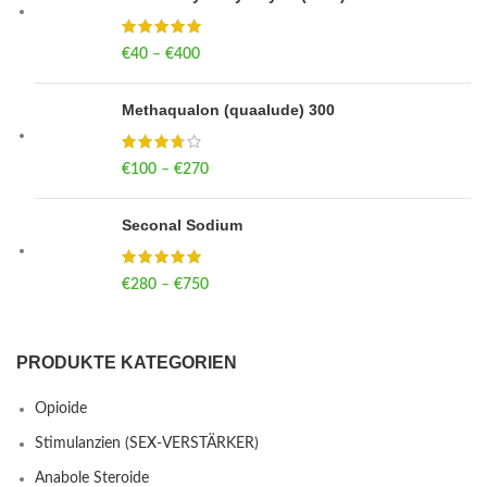
€
40
–
€
400
Price range: €40 through €400
Methaqualon (quaalude) 300
€
100
–
€
270
Price range: €100 through €270
Seconal Sodium
€
280
–
€
750
Price range: €280 through €750
PRODUKTE KATEGORIEN
Opioide
Stimulanzien (SEX-VERSTÄRKER)
Anabole Steroide