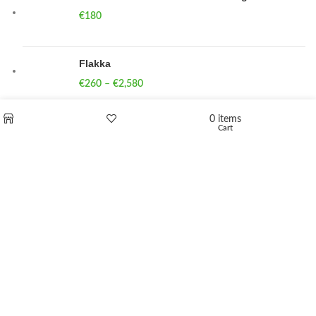
€
180
Flakka
€
260
–
€
2,580
Price range: €260 through €2,580
0
items
Vandal 200mg
Cart
Shop
Wishlist
€
200
–
€
390
Price range: €200 through €390
Compensan 200mg
€
210
–
€
380
Price range: €210 through €380
DUTMEDIZIN
2024