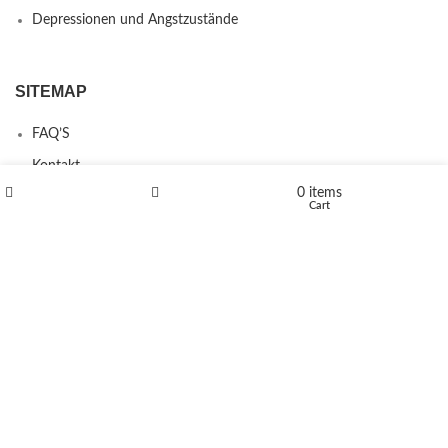
Depressionen und Angstzustände
SITEMAP
FAQ’S
Kontakt
0
items
Über uns
Shop
Wishlist
Cart
Erstattungs- und Rückgabebestimmungen
PRODUCTS
L-Polaflux® 5 mg/ml
Levomethadone L-Poladdict 20 mg 98 Tab