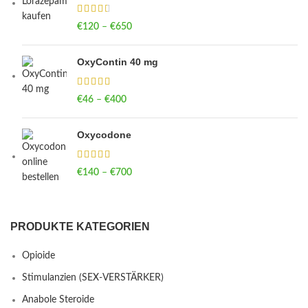
€
120
–
€
650
Price range: €120 through €650
OxyContin 40 mg
€
46
–
€
400
Price range: €46 through €400
Oxycodone
€
140
–
€
700
Price range: €140 through €700
PRODUKTE KATEGORIEN
Opioide
Stimulanzien (SEX-VERSTÄRKER)
Anabole Steroide