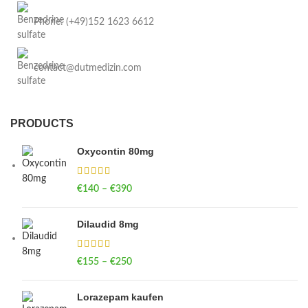
Phone: (+49)152 1623 6612
contact@dutmedizin.com
PRODUCTS
Oxycontin 80mg
€
140
–
€
390
Price range: €140 through €390
Dilaudid 8mg
€
155
–
€
250
Price range: €155 through €250
Lorazepam kaufen