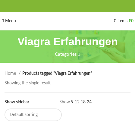
Menu
0
items
€
0
Viagra Erfahrungen
Categories
Home
Products tagged “Viagra Erfahrungen”
Showing the single result
Show sidebar
Show
9
12
18
24