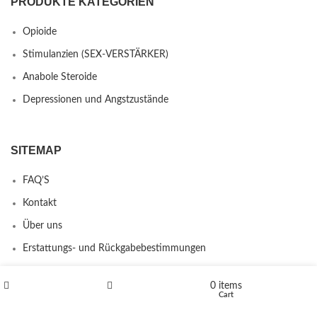
PRODUKTE KATEGORIEN
Opioide
Stimulanzien (SEX-VERSTÄRKER)
Anabole Steroide
Depressionen und Angstzustände
SITEMAP
FAQ’S
Kontakt
Über uns
Erstattungs- und Rückgabebestimmungen
0
items
Shop
Wishlist
Cart
PRODUCTS