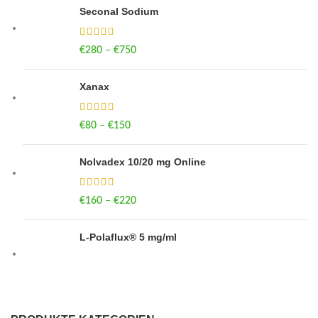
Seconal Sodium
€
280
–
€
750
Price range: €280 through €750
Xanax
€
80
–
€
150
Price range: €80 through €150
Nolvadex 10/20 mg Online
€
160
–
€
220
Price range: €160 through €220
L-Polaflux® 5 mg/ml