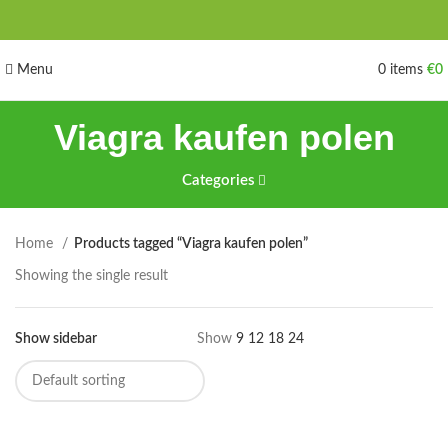
Menu
0
items
€
0
Viagra kaufen polen
Categories
Home
Products tagged “Viagra kaufen polen”
Showing the single result
Show sidebar
Show
9
12
18
24