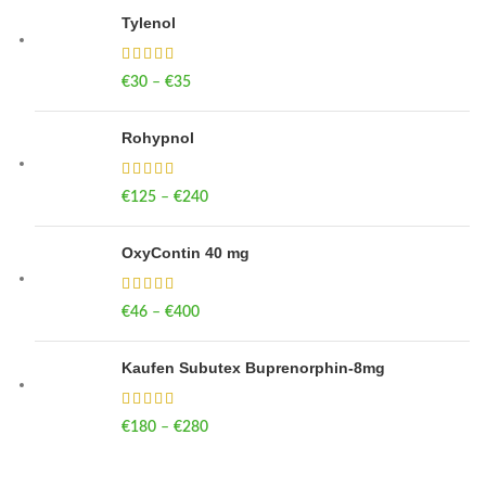
Tylenol
€
30
–
€
35
Price range: €30 through €35
Rohypnol
€
125
–
€
240
Price range: €125 through €240
OxyContin 40 mg
€
46
–
€
400
Price range: €46 through €400
Kaufen Subutex Buprenorphin-8mg
€
180
–
€
280
Price range: €180 through €280