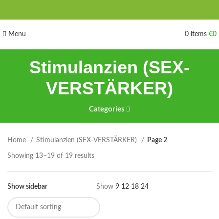
Menu
0
items
€
0
Stimulanzien (SEX-
VERSTÄRKER)
Categories
Home
Stimulanzien (SEX-VERSTÄRKER)
Page 2
Showing 13–19 of 19 results
Show sidebar
Show
9
12
18
24