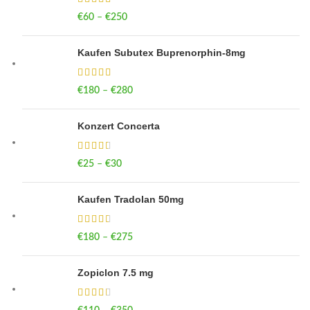
€
60
–
€
250
Price range: €60 through €250
Kaufen Subutex Buprenorphin-8mg
€
180
–
€
280
Price range: €180 through €280
Konzert Concerta
€
25
–
€
30
Price range: €25 through €30
Kaufen Tradolan 50mg
€
180
–
€
275
Price range: €180 through €275
Zopiclon 7.5 mg