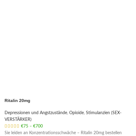
Ritalin 20mg
Depressionen und Angstzustände
,
Opioide
,
Stimulanzien (SEX-
VERSTÄRKER)
€
75
–
€
700
Price range: €75 through €700
Sie leiden an Konzentrationsschwäche – Ritalin 20mg bestellen