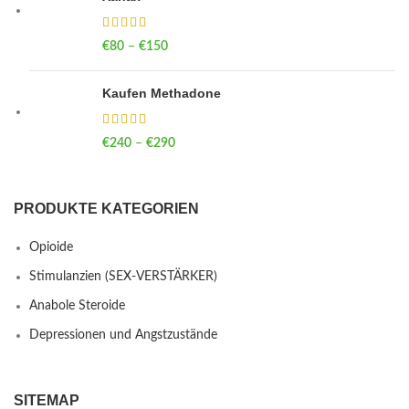
€
80
–
€
150
Price range: €80 through €150
Kaufen Methadone
€
240
–
€
290
Price range: €240 through €290
PRODUKTE KATEGORIEN
Opioide
Stimulanzien (SEX-VERSTÄRKER)
Anabole Steroide
Depressionen und Angstzustände
SITEMAP