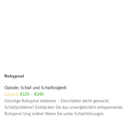
Rohypnol
Opioide
,
Schlaf und Schlaflosigkeit
€
125
–
€
240
Price range: €125 through €240
Günstige Rohypnol tabletten – Einschlafen leicht gemacht
Schlafprobleme? Entdecken Sie das unvergleichlich entspannende
Rohypnol 1mg online! Wenn Sie unter Schlafstörungen