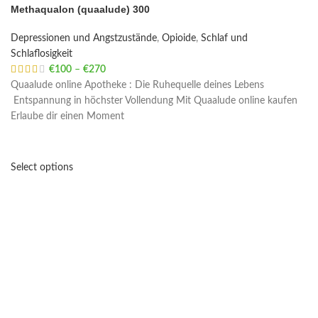
Methaqualon (quaalude) 300
Depressionen und Angstzustände
,
Opioide
,
Schlaf und
Schlaflosigkeit
€
100
–
€
270
Price range: €100 through €270
Quaalude online Apotheke : Die Ruhequelle deines Lebens
Entspannung in höchster Vollendung Mit Quaalude online kaufen
Erlaube dir einen Moment
Select options