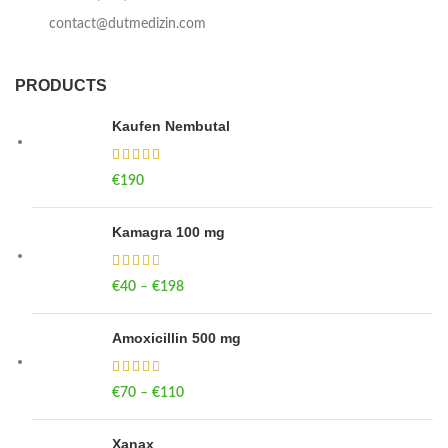
contact@dutmedizin.com
PRODUCTS
Kaufen Nembutal
€
190
Kamagra 100 mg
€
40
–
€
198
Price range: €40 through €198
Amoxicillin 500 mg
€
70
–
€
110
Price range: €70 through €110
Xanax