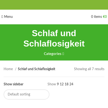
Menu
0
items
€
0
Schlaf und
Schlaflosigkeit
Categories
Home
Schlaf und Schlaflosigkeit
Showing all 7 results
Show sidebar
Show
9
12
18
24