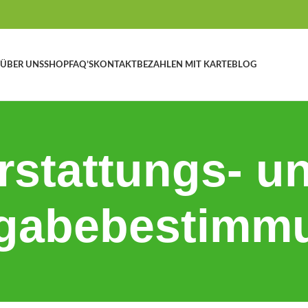
ÜBER UNS
SHOP
FAQ’S
KONTAKT
BEZAHLEN MIT KARTE
BLOG
rstattungs- u
gabebestimm