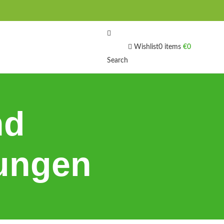
Wishlist
0
items
€
0
Search
nd
ungen