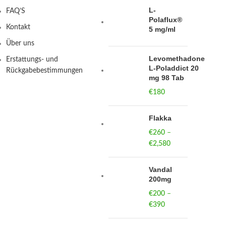
L-
FAQ’S
Polaflux®
Kontakt
5 mg/ml
Über uns
Levomethadone
Erstattungs- und
L-Poladdict 20
Rückgabebestimmungen
mg 98 Tab
€
180
Flakka
€
260
–
€
2,580
Price
range:
€260
Vandal
through
200mg
€2,580
€
200
–
€
390
Price
range: