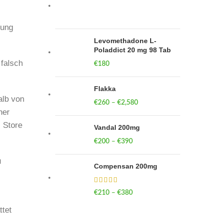
nung
Levomethadone L-
Poladdict 20 mg 98 Tab
falsch
€
180
Flakka
alb von
€
260
–
€
2,580
Price range:
her
€260 through
 Store
€2,580
Vandal 200mg
€
200
–
€
390
Price range: €200
through €390
u
Compensan 200mg
€
210
–
€
380
Price range: €210
through €380
ttet