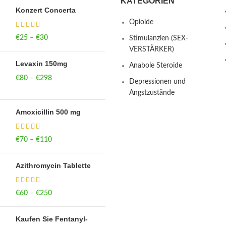
KATEGORIEN
Konzert Concerta
Opioide
€
25
–
€
30
Price range: €25
Stimulanzien (SEX-
through €30
VERSTÄRKER)
Levaxin 150mg
Anabole Steroide
€
80
–
€
298
Price range: €80
Depressionen und
through €298
Angstzustände
Amoxicillin 500 mg
€
70
–
€
110
Price range: €70
through €110
Azithromycin Tablette
€
60
–
€
250
Price range: €60
through €250
Kaufen Sie Fentanyl-