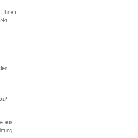
t Ihnen
ekt
rden
auf
ie aus
ittung