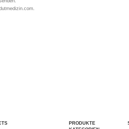
senden.
@dutmedizin.com.
CTS
PRODUKTE