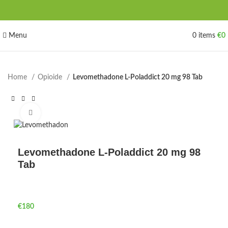
Menu
0
items
€
0
Home
Opioide
Levomethadone L-Poladdict 20 mg 98 Tab
Click to enlarge
Levomethadone L-Poladdict 20 mg 98
Tab
€
180