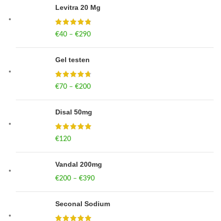
Levitra 20 Mg
€
40
–
€
290
Price range: €40 through €290
Gel testen
€
70
–
€
200
Price range: €70 through €200
Disal 50mg
€
120
Vandal 200mg
€
200
–
€
390
Price range: €200 through €390
Seconal Sodium