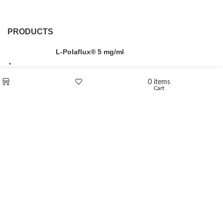
PRODUCTS
L-Polaflux® 5 mg/ml
0
items
Cart
Shop
Wishlist
Levomethadone L-Poladdict 20 mg 98 Tab
€
180
Flakka
€
260
–
€
2,580
Price range: €260 through €2,580
Vandal 200mg
€
200
–
€
390
Price range: €200 through €390