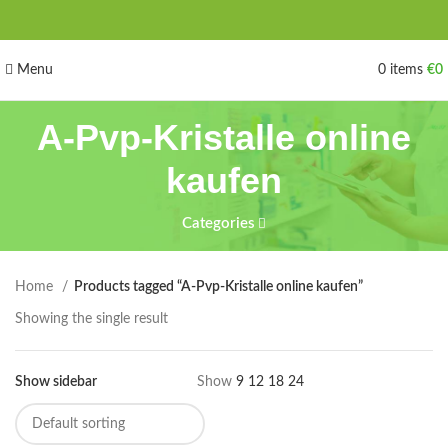
Menu
0
items
€
0
A-Pvp-Kristalle online
kaufen
Categories
Home
Products tagged “A-Pvp-Kristalle online kaufen”
Showing the single result
Show sidebar
Show
9
12
18
24