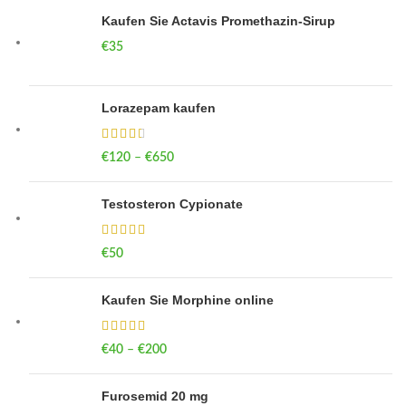
Kaufen Sie Actavis Promethazin-Sirup
€
35
Lorazepam kaufen
€
120
–
€
650
Price range: €120 through €650
Testosteron Cypionate
€
50
Kaufen Sie Morphine online
€
40
–
€
200
Price range: €40 through €200
Furosemid 20 mg