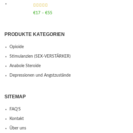
€
17
–
€
55
Price range: €17 through €55
PRODUKTE KATEGORIEN
Opioide
Stimulanzien (SEX-VERSTÄRKER)
Anabole Steroide
Depressionen und Angstzustände
SITEMAP
FAQ’S
Kontakt
Über uns