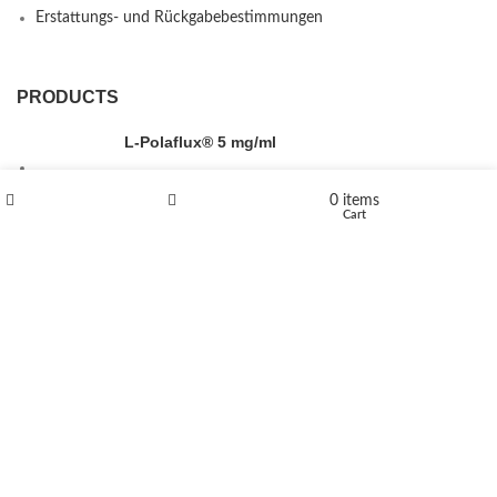
Erstattungs- und Rückgabebestimmungen
PRODUCTS
L-Polaflux® 5 mg/ml
0
items
Shop
Wishlist
Cart
Levomethadone L-Poladdict 20 mg 98 Tab
€
180
Flakka
€
260
–
€
2,580
Price range: €260 through €2,580
Vandal 200mg
€
200
–
€
390
Price range: €200 through €390