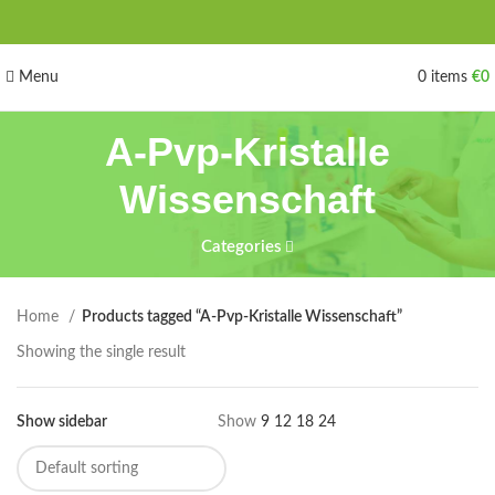
Menu
0
items
€
0
A-Pvp-Kristalle
Wissenschaft
Categories
Home
Products tagged “A-Pvp-Kristalle Wissenschaft”
Showing the single result
Show sidebar
Show
9
12
18
24