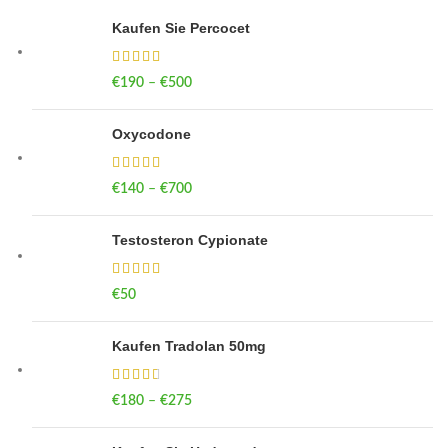
Kaufen Sie Percocet
€
190
–
€
500
Price range: €190 through €500
Oxycodone
€
140
–
€
700
Price range: €140 through €700
Testosteron Cypionate
€
50
Kaufen Tradolan 50mg
€
180
–
€
275
Price range: €180 through €275