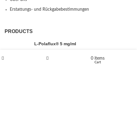
Erstattungs- und Rückgabebestimmungen
PRODUCTS
L-Polaflux® 5 mg/ml
0
items
Shop
Wishlist
Cart
Levomethadone L-Poladdict 20 mg 98 Tab
€
180
Flakka
€
260
–
€
2,580
Price range: €260 through €2,580
Vandal 200mg
€
200
–
€
390
Price range: €200 through €390