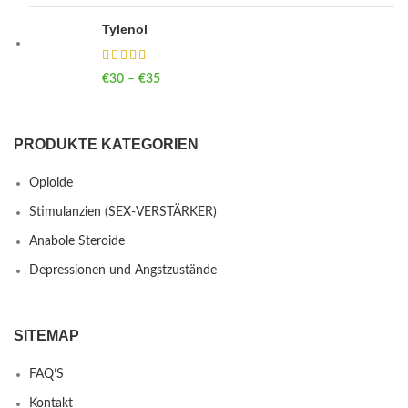
Tylenol
€
30
–
€
35
Price range: €30 through €35
PRODUKTE KATEGORIEN
Opioide
Stimulanzien (SEX-VERSTÄRKER)
Anabole Steroide
Depressionen und Angstzustände
SITEMAP
FAQ’S
Kontakt