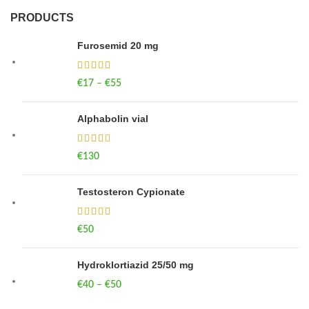
PRODUCTS
Furosemid 20 mg
€
17
–
€
55
Price range: €17 through €55
Alphabolin vial
€
130
Testosteron Cypionate
€
50
Hydroklortiazid 25/50 mg
€
40
–
€
50
Price range: €40 through €50