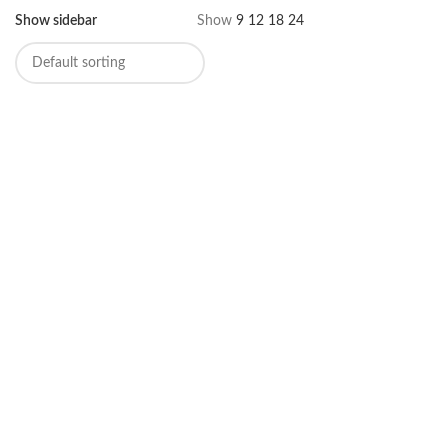
Show sidebar
Show
9
12
18
24