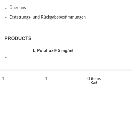
Über uns
Erstattungs- und Rückgabebestimmungen
PRODUCTS
L-Polaflux® 5 mg/ml
Levomethadone L-Poladdict 20 mg 98 Tab
0
items
Shop
Wishlist
Cart
€
180
Flakka
€
260
–
€
2,580
Price range: €260 through €2,580
Vandal 200mg