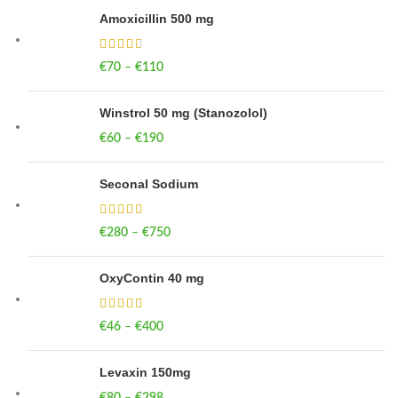
Amoxicillin 500 mg
€
70
–
€
110
Price range: €70 through €110
Winstrol 50 mg (Stanozolol)
€
60
–
€
190
Price range: €60 through €190
Seconal Sodium
€
280
–
€
750
Price range: €280 through €750
OxyContin 40 mg
€
46
–
€
400
Price range: €46 through €400
Levaxin 150mg
€
80
–
€
298
Price range: €80 through €298