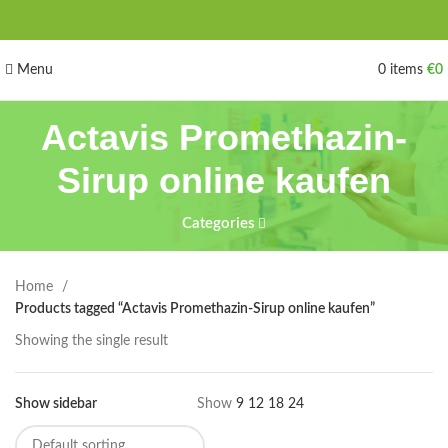
Menu
0
items
€
0
Actavis Promethazin-
Sirup online kaufen
Categories
Home
Products tagged “Actavis Promethazin-Sirup online kaufen”
Showing the single result
Show sidebar
Show
9
12
18
24