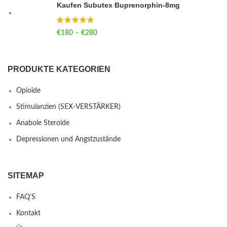
Kaufen Subutex Buprenorphin-8mg
€
180
–
€
280
Price range: €180 through €280
PRODUKTE KATEGORIEN
Opioide
Stimulanzien (SEX-VERSTÄRKER)
Anabole Steroide
Depressionen und Angstzustände
SITEMAP
FAQ’S
Kontakt