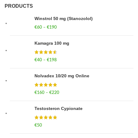
PRODUCTS
Winstrol 50 mg (Stanozolol)
€
60
–
€
190
Price range: €60 through €190
Kamagra 100 mg
€
40
–
€
198
Price range: €40 through €198
Nolvadex 10/20 mg Online
€
160
–
€
220
Price range: €160 through €220
Testosteron Cypionate
€
50