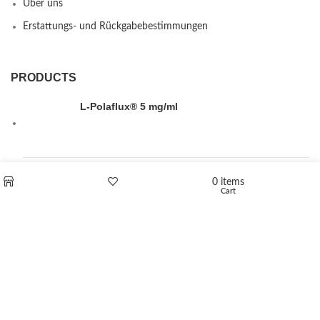
Über uns
Erstattungs- und Rückgabebestimmungen
PRODUCTS
L-Polaflux® 5 mg/ml
Levomethadone L-Poladdict 20 mg 98 Tab
0
items
Cart
Shop
Wishlist
€
180
Flakka
€
260
–
€
2,580
Price range: €260 through €2,580
Vandal 200mg