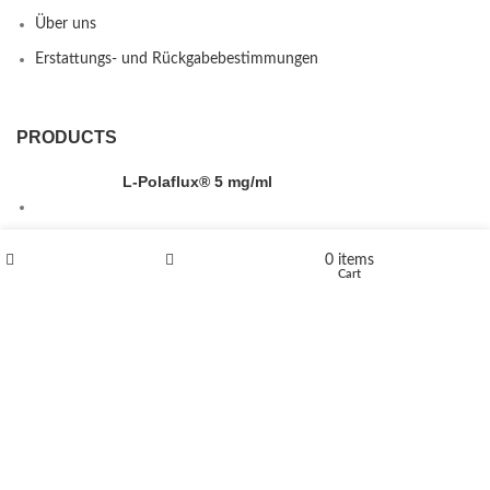
Über uns
Erstattungs- und Rückgabebestimmungen
PRODUCTS
L-Polaflux® 5 mg/ml
0
items
Shop
Wishlist
Cart
Levomethadone L-Poladdict 20 mg 98 Tab
€
180
Flakka
€
260
–
€
2,580
Price range: €260 through €2,580
Vandal 200mg