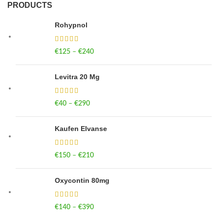
PRODUCTS
Rohypnol
€
125
–
€
240
Price range: €125 through €240
Levitra 20 Mg
€
40
–
€
290
Price range: €40 through €290
Kaufen Elvanse
€
150
–
€
210
Price range: €150 through €210
Oxycontin 80mg
€
140
–
€
390
Price range: €140 through €390