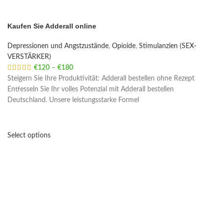
Kaufen Sie Adderall online
Depressionen und Angstzustände
,
Opioide
,
Stimulanzien (SEX-
VERSTÄRKER)
€
120
–
€
180
Price range: €120 through €180
Steigern Sie Ihre Produktivität: Adderall bestellen ohne Rezept
Entfesseln Sie Ihr volles Potenzial mit Adderall bestellen
Deutschland. Unsere leistungsstarke Formel
Select options