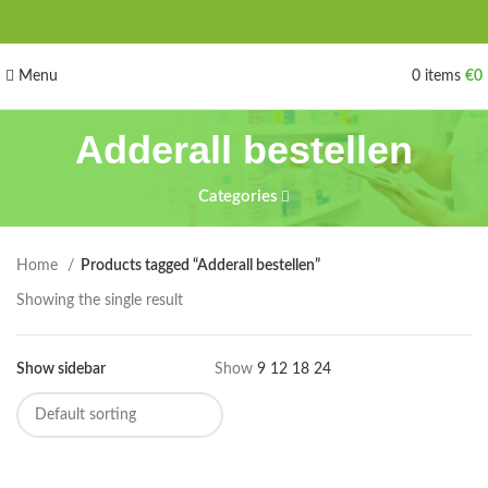
Menu
0
items
€
0
Adderall bestellen
Categories
Home
Products tagged “Adderall bestellen”
Showing the single result
Show sidebar
Show
9
12
18
24