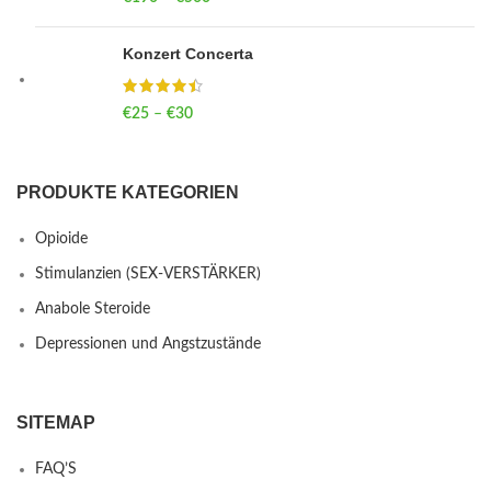
Konzert Concerta
€
25
–
€
30
Price range: €25 through €30
PRODUKTE KATEGORIEN
Opioide
Stimulanzien (SEX-VERSTÄRKER)
Anabole Steroide
Depressionen und Angstzustände
SITEMAP
FAQ’S