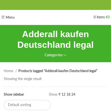
0
items
€
0
Menu
Adderall kaufen
Deutschland legal
Categories
Home
Products tagged “Adderall kaufen Deutschland legal”
Showing the single result
Show sidebar
Show
9
12
18
24