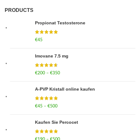
PRODUCTS
Propionat Testosterone
€
45
Imovane 7.5 mg
€
200
–
€
350
Price range: €200 through €350
A-PVP Kristall online kaufen
€
45
–
€
500
Price range: €45 through €500
Kaufen Sie Percocet
€
190
–
€
500
Price range: €190 through €500