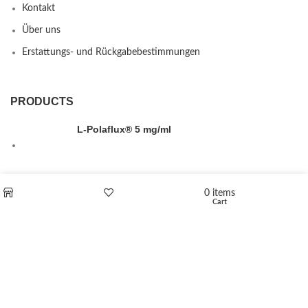
Kontakt
Über uns
Erstattungs- und Rückgabebestimmungen
PRODUCTS
L-Polaflux® 5 mg/ml
0
items
Levomethadone L-Poladdict 20 mg 98 Tab
Cart
Shop
Wishlist
€
180
Flakka
€
260
–
€
2,580
Price range: €260 through €2,580