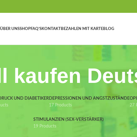
ÜBER UNS
SHOP
FAQ’S
KONTAKT
BEZAHLEN MIT KARTE
BLOG
l kaufen Deu
DRUCK UND DIABETIKER
DEPRESSIONEN UND ANGSTZUSTÄNDE
OP
ducts
17 Products
27 
STIMULANZIEN (SEX-VERSTÄRKER)
19 Products