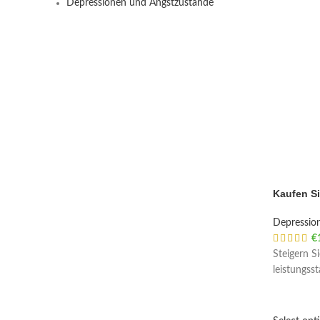
Depressionen und Angstzustände
Kaufen Si
Depressio
€
Steigern Si
leistungss