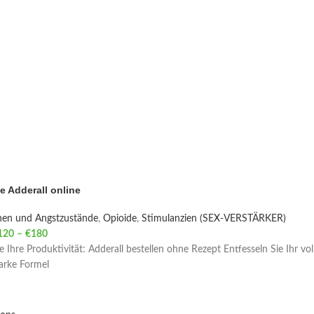
e Adderall online
nen und Angstzustände
,
Opioide
,
Stimulanzien (SEX-VERSTÄRKER)
120
–
€
180
Price range: €120 through €180
e Ihre Produktivität: Adderall bestellen ohne Rezept Entfesseln Sie Ihr vo
tarke Formel