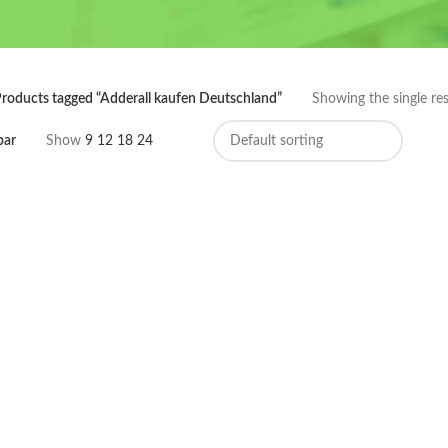
roducts tagged “Adderall kaufen Deutschland”
Showing the single res
bar
Show
9
12
18
24