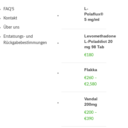
L-
FAQ’S
Polaflux®
Kontakt
5 mg/ml
Über uns
Levomethadone
Erstattungs- und
L-Poladdict 20
Rückgabebestimmungen
mg 98 Tab
€
180
Flakka
€
260
–
€
2,580
Price
range:
€260
Vandal
through
200mg
€2,580
€
200
–
€
390
Price
range: