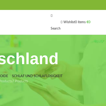
Wishlist
0
items
€
0
Search
tschland
IOIDE
SCHLAF UND SCHLAFLOSIGKEIT
Products
7 Products