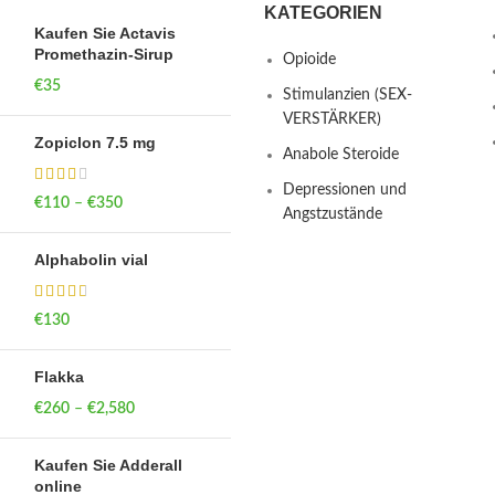
KATEGORIEN
Kaufen Sie Actavis
Promethazin-Sirup
Opioide
€
35
Stimulanzien (SEX-
VERSTÄRKER)
Zopiclon 7.5 mg
Anabole Steroide
Depressionen und
€
110
–
€
350
Price range: €110
Angstzustände
through €350
Alphabolin vial
€
130
Flakka
€
260
–
€
2,580
Price range:
€260 through
€2,580
Kaufen Sie Adderall
online