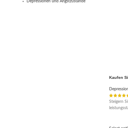
Depressionen und Angstzustände
Kaufen Si
Depressio
Steigern Si
leistungss