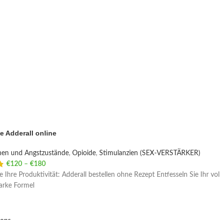
e Adderall online
nen und Angstzustände
,
Opioide
,
Stimulanzien (SEX-VERSTÄRKER)
€
120
–
€
180
Price range: €120 through €180
e Ihre Produktivität: Adderall bestellen ohne Rezept Entfesseln Sie Ihr vo
tarke Formel