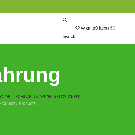
0
items
€
0
Wishlist
Search
ahrung
IOIDE
SCHLAF UND SCHLAFLOSIGKEIT
Products
7 Products