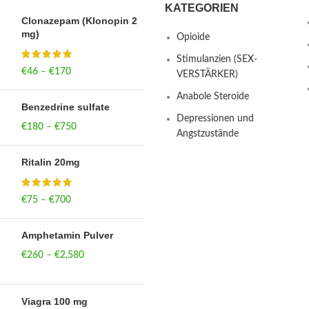
KATEGORIEN
Clonazepam (Klonopin 2
mg)
Opioide
Stimulanzien (SEX-
€
46
–
€
170
Price range: €46
VERSTÄRKER)
through €170
Anabole Steroide
Benzedrine sulfate
Depressionen und
€
180
–
€
750
Price range: €180
Angstzustände
through €750
Ritalin 20mg
€
75
–
€
700
Price range: €75
through €700
Amphetamin Pulver
€
260
–
€
2,580
Price range:
€260 through
€2,580
Viagra 100 mg