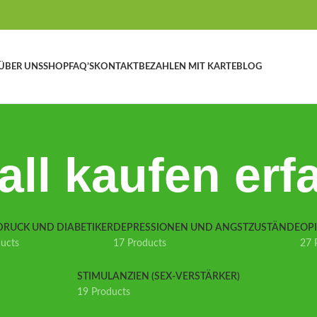
ÜBER UNS
SHOP
FAQ’S
KONTAKT
BEZAHLEN MIT KARTE
BLOG
all kaufen erf
DRUCK UND DIABETIKER
DEPRESSIONEN UND ANGSTZUSTÄNDE
OP
ducts
17 Products
27 
STIMULANZIEN (SEX-VERSTÄRKER)
19 Products