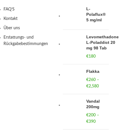
L-
FAQ’S
Polaflux®
Kontakt
5 mg/ml
Über uns
Levomethadone
Erstattungs- und
L-Poladdict 20
Rückgabebestimmungen
mg 98 Tab
€
180
Flakka
€
260
–
€
2,580
Price
range:
€260
Vandal
through
200mg
€2,580
€
200
–
€
390
Price
range: