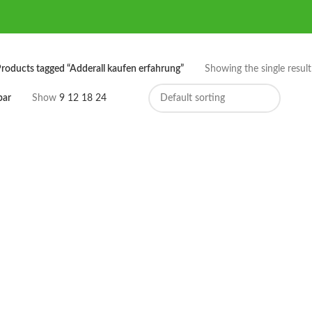
roducts tagged “Adderall kaufen erfahrung”
Showing the single result
bar
Show
9
12
18
24