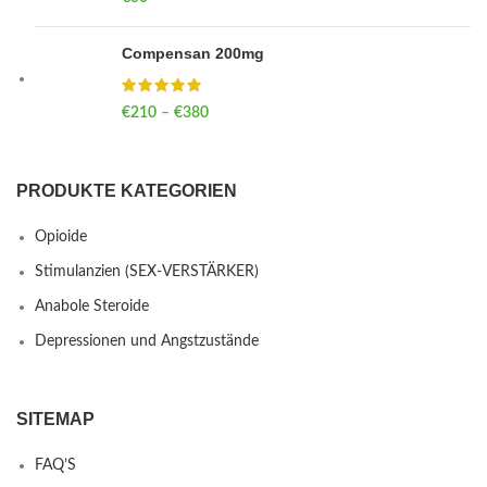
Compensan 200mg
€
210
–
€
380
Price range: €210 through €380
PRODUKTE KATEGORIEN
Opioide
Stimulanzien (SEX-VERSTÄRKER)
Anabole Steroide
Depressionen und Angstzustände
SITEMAP
FAQ’S