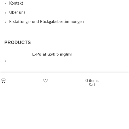
Kontakt
Über uns
Erstattungs- und Rückgabebestimmungen
PRODUCTS
L-Polaflux® 5 mg/ml
0
items
Levomethadone L-Poladdict 20 mg 98 Tab
Cart
Shop
Wishlist
€
180
Flakka
€
260
–
€
2,580
Price range: €260 through €2,580