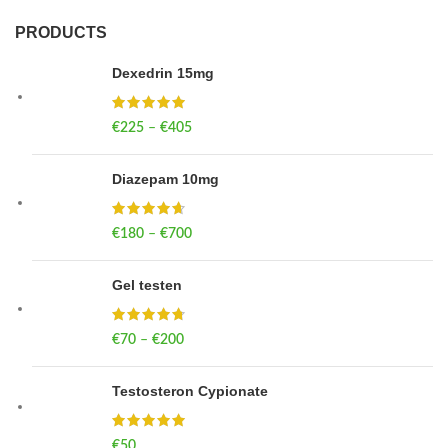
PRODUCTS
Dexedrin 15mg
€
225
–
€
405
Price range: €225 through €405
Diazepam 10mg
€
180
–
€
700
Price range: €180 through €700
Gel testen
€
70
–
€
200
Price range: €70 through €200
Testosteron Cypionate
€
50