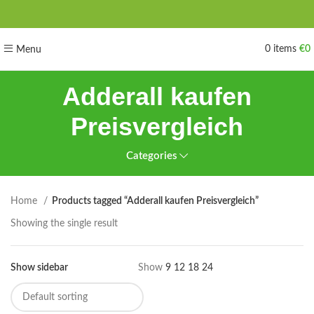
0
items
€
0
Menu
Adderall kaufen
Preisvergleich
Categories
Home
Products tagged “Adderall kaufen Preisvergleich”
Showing the single result
Show sidebar
Show
9
12
18
24