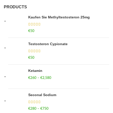
PRODUCTS
Kaufen Sie Methyltestosteron 25mg
€
50
Testosteron Cypionate
€
50
Ketamin
€
260
–
€
2,580
Price range: €260 through €2,580
Seconal Sodium
€
280
–
€
750
Price range: €280 through €750