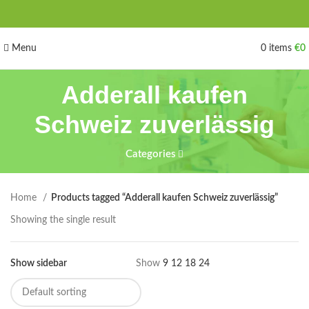
Menu
0
items
€
0
Adderall kaufen
Schweiz zuverlässig
Categories
Home
Products tagged “Adderall kaufen Schweiz zuverlässig”
Showing the single result
Show sidebar
Show
9
12
18
24