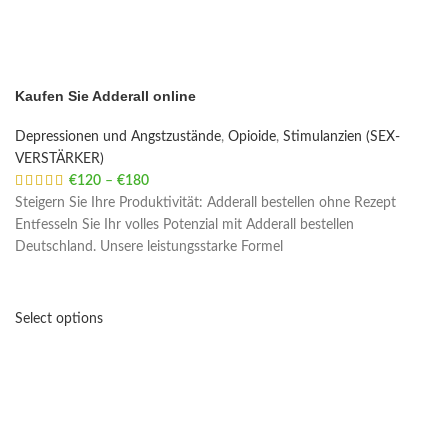
Kaufen Sie Adderall online
Depressionen und Angstzustände
,
Opioide
,
Stimulanzien (SEX-
VERSTÄRKER)
€
120
–
€
180
Price range: €120 through €180
Steigern Sie Ihre Produktivität: Adderall bestellen ohne Rezept
Entfesseln Sie Ihr volles Potenzial mit Adderall bestellen
Deutschland. Unsere leistungsstarke Formel
Select options