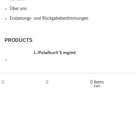
Über uns
Erstattungs- und Rückgabebestimmungen
PRODUCTS
L-Polaflux® 5 mg/ml
Levomethadone L-Poladdict 20 mg 98 Tab
0
items
Shop
Wishlist
Cart
€
180
Flakka
€
260
–
€
2,580
Price range: €260 through €2,580
Vandal 200mg