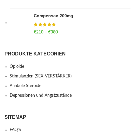
Compensan 200mg
€
210
–
€
380
Price range: €210 through €380
PRODUKTE KATEGORIEN
Opioide
Stimulanzien (SEX-VERSTÄRKER)
Anabole Steroide
Depressionen und Angstzustände
SITEMAP
FAQ’S