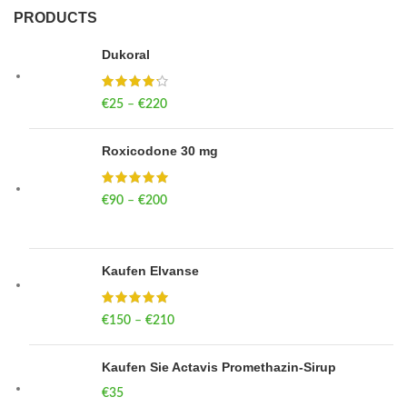
PRODUCTS
Dukoral
€
25
–
€
220
Price range: €25 through €220
Roxicodone 30 mg
€
90
–
€
200
Price range: €90 through €200
Kaufen Elvanse
€
150
–
€
210
Price range: €150 through €210
Kaufen Sie Actavis Promethazin-Sirup
€
35