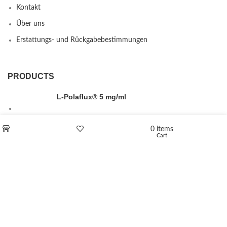
Kontakt
Über uns
Erstattungs- und Rückgabebestimmungen
PRODUCTS
L-Polaflux® 5 mg/ml
0
items
Cart
Shop
Wishlist
Levomethadone L-Poladdict 20 mg 98 Tab
€
180
Flakka
€
260
–
€
2,580
Price range: €260 through €2,580