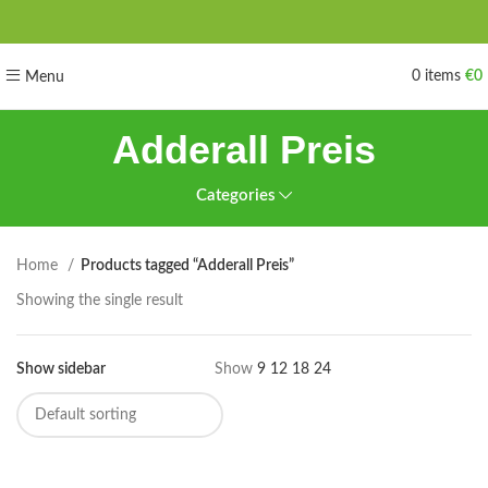
0
items
€
0
Menu
Adderall Preis
Categories
Home
Products tagged “Adderall Preis”
Showing the single result
Show sidebar
Show
9
12
18
24