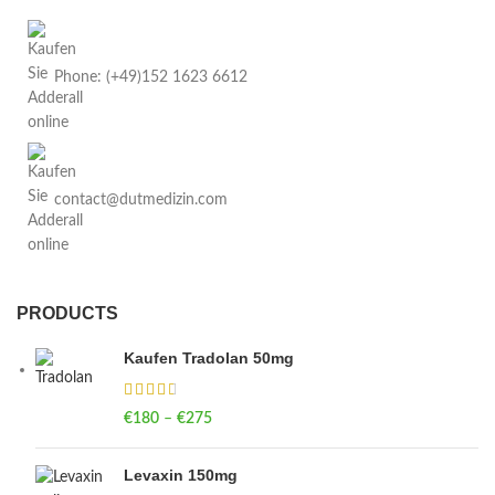
Phone: (+49)152 1623 6612
contact@dutmedizin.com
PRODUCTS
Kaufen Tradolan 50mg
€
180
–
€
275
Price range: €180 through €275
Levaxin 150mg