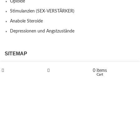
Opioide
Stimulanzien (SEX-VERSTÄRKER)
Anabole Steroide
Depressionen und Angstzustände
SITEMAP
FAQ’S
0
items
Shop
Wishlist
Cart
Kontakt
Über uns
Erstattungs- und Rückgabebestimmungen
PRODUCTS
L-Polaflux® 5 mg/ml