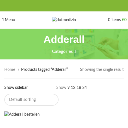
Menu
0
items
€
0
Adderall
Categories
Home
Products tagged “Adderall”
Showing the single result
Show sidebar
Show
9
12
18
24