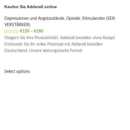
Kaufen Sie Adderall online
Depressionen und Angstzustände
,
Opioide
,
Stimulanzien (SEX-
VERSTÄRKER)
€
120
–
€
180
Price range: €120 through €180
Steigern Sie Ihre Produktivität: Adderall bestellen ohne Rezept
Entfesseln Sie Ihr volles Potenzial mit Adderall bestellen
Deutschland. Unsere leistungsstarke Formel
Select options