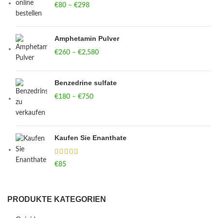
€
80
–
€
298
Price range: €80 through €298
Amphetamin Pulver
€
260
–
€
2,580
Price range: €260 through €2,580
Benzedrine sulfate
€
180
–
€
750
Price range: €180 through €750
Kaufen Sie Enanthate
€
85
PRODUKTE KATEGORIEN