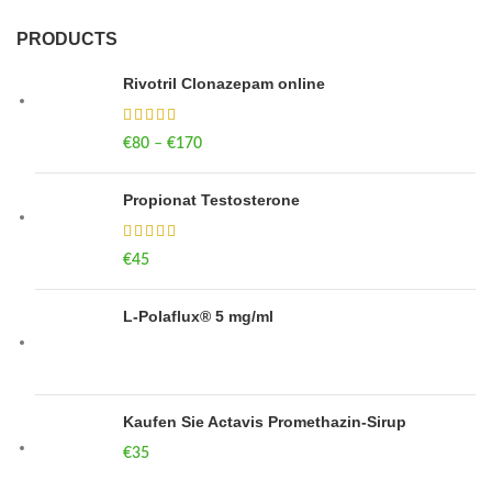
PRODUCTS
Rivotril Clonazepam online
€
80
–
€
170
Price range: €80 through €170
Propionat Testosterone
€
45
L-Polaflux® 5 mg/ml
Kaufen Sie Actavis Promethazin-Sirup
€
35