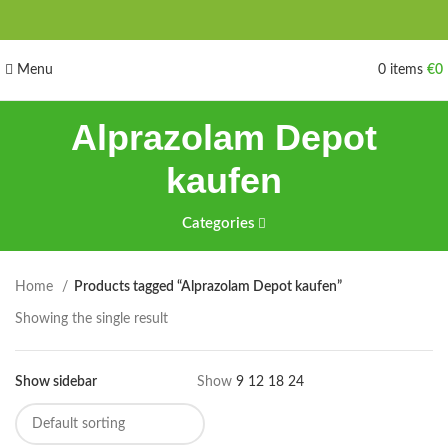
Menu
0
items
€
0
Alprazolam Depot
kaufen
Categories
Home
Products tagged “Alprazolam Depot kaufen”
Showing the single result
Show sidebar
Show
9
12
18
24