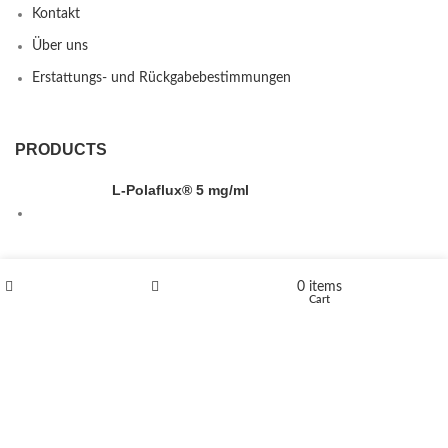
Kontakt
Über uns
Erstattungs- und Rückgabebestimmungen
PRODUCTS
L-Polaflux® 5 mg/ml
Levomethadone L-Poladdict 20 mg 98 Tab
0
items
Shop
Wishlist
Cart
€
180
Flakka
€
260
–
€
2,580
Price range: €260 through €2,580