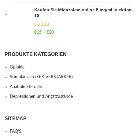
Kaufen Sie Midazolam online 5 mg/ml Injektion
10
€
15
–
€
20
Price range: €15 through €20
PRODUKTE KATEGORIEN
Opioide
Stimulanzien (SEX-VERSTÄRKER)
Anabole Steroide
Depressionen und Angstzustände
SITEMAP
FAQ’S