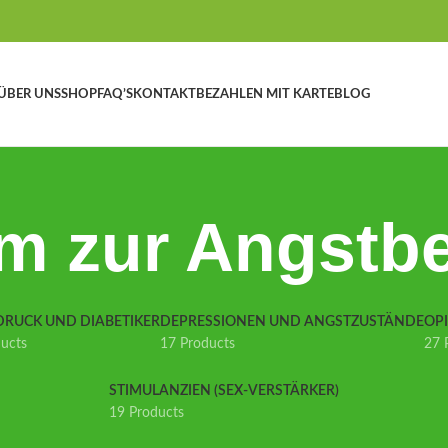
ÜBER UNS
SHOP
FAQ’S
KONTAKT
BEZAHLEN MIT KARTE
BLOG
am zur Angstb
DRUCK UND DIABETIKER
DEPRESSIONEN UND ANGSTZUSTÄNDE
OP
ducts
17 Products
27 
STIMULANZIEN (SEX-VERSTÄRKER)
19 Products