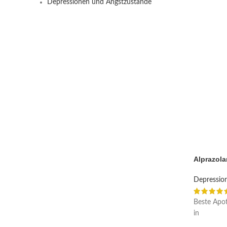
Depressionen und Angstzustände
Alprazola
Depressio
Beste Apot
in