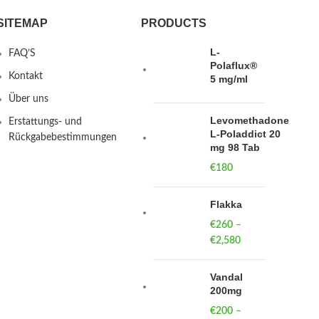
SITEMAP
PRODUCTS
L-
FAQ’S
Polaflux®
Kontakt
5 mg/ml
Über uns
Levomethadone
Erstattungs- und
L-Poladdict 20
Rückgabebestimmungen
mg 98 Tab
€
180
Flakka
€
260
–
€
2,580
Price
range:
€260
Vandal
through
200mg
€2,580
€
200
–