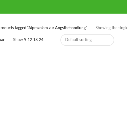
roducts tagged “Alprazolam zur Angstbehandlung”
Showing the single
bar
Show
9
12
18
24