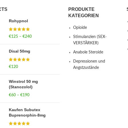
CTS
PRODUKTE
KATEGORIEN
Rohypnol
Opioide
€
125
–
€
240
Price range: €125
Stimulanzien (SEX-
through €240
VERSTÄRKER)
Disal 50mg
Anabole Steroide
Depressionen und
€
120
Angstzustände
Winstrol 50 mg
(Stanozolol)
€
60
–
€
190
Price range: €60
through €190
Kaufen Subutex
Buprenorphin-8mg