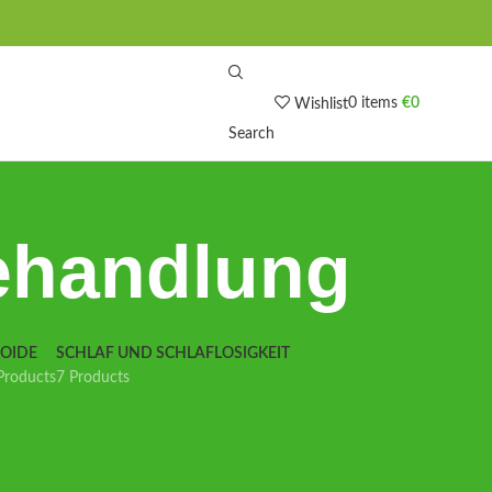
0
items
€
0
Wishlist
Search
ehandlung
IOIDE
SCHLAF UND SCHLAFLOSIGKEIT
Products
7 Products