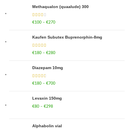
Methaqualon (quaalude) 300
€
100
–
€
270
Price range: €100 through €270
Kaufen Subutex Buprenorphin-8mg
€
180
–
€
280
Price range: €180 through €280
Diazepam 10mg
€
180
–
€
700
Price range: €180 through €700
Levaxin 150mg
€
80
–
€
298
Price range: €80 through €298
Alphabolin vial