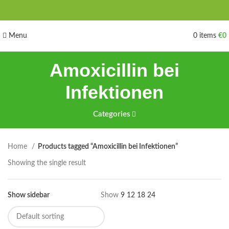
Menu
0
items
€
0
Amoxicillin bei
Infektionen
Categories
Home
Products tagged “Amoxicillin bei Infektionen”
Showing the single result
Show sidebar
Show
9
12
18
24