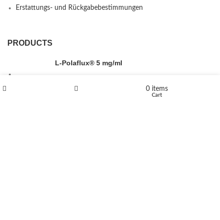
Erstattungs- und Rückgabebestimmungen
PRODUCTS
L-Polaflux® 5 mg/ml
0
items
Shop
Wishlist
Cart
Levomethadone L-Poladdict 20 mg 98 Tab
€
180
Flakka
€
260
–
€
2,580
Price range: €260 through €2,580
Vandal 200mg
€
200
–
€
390
Price range: €200 through €390