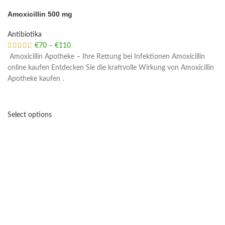
Amoxicillin 500 mg
Antibiotika
€
70
–
€
110
Price range: €70 through €110
Amoxicillin Apotheke – Ihre Rettung bei Infektionen Amoxicillin
online kaufen Entdecken Sie die kraftvolle Wirkung von Amoxicillin
Apotheke kaufen .
Select options