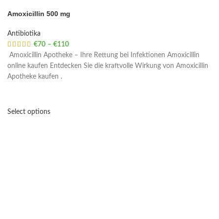
Amoxicillin 500 mg
Antibiotika
€
70
–
€
110
Price range: €70 through €110
Amoxicillin Apotheke – Ihre Rettung bei Infektionen Amoxicillin
online kaufen Entdecken Sie die kraftvolle Wirkung von Amoxicillin
Apotheke kaufen .
Select options