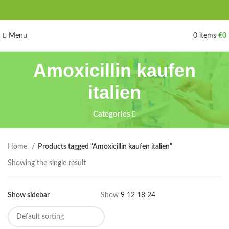
Menu
0
items
€
0
Amoxicillin kaufen
italien
Categories
Home
Products tagged “Amoxicillin kaufen italien”
Showing the single result
Show sidebar
Show
9
12
18
24