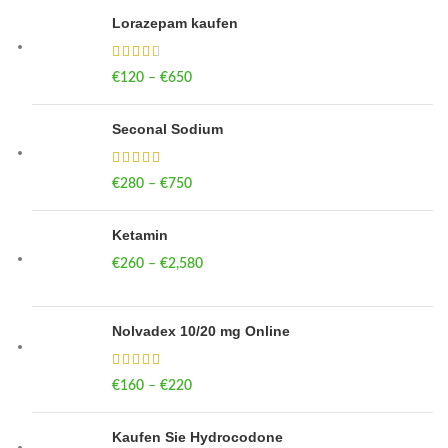
Lorazepam kaufen
€
120
–
€
650
Price range: €120 through €650
Seconal Sodium
€
280
–
€
750
Price range: €280 through €750
Ketamin
€
260
–
€
2,580
Price range: €260 through €2,580
Nolvadex 10/20 mg Online
€
160
–
€
220
Price range: €160 through €220
Kaufen Sie Hydrocodone