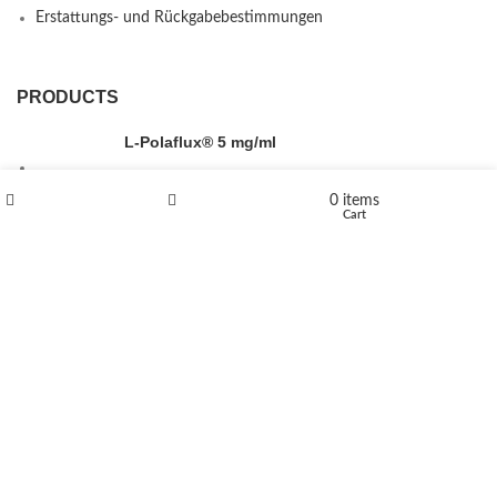
Erstattungs- und Rückgabebestimmungen
PRODUCTS
L-Polaflux® 5 mg/ml
0
items
Shop
Wishlist
Cart
Levomethadone L-Poladdict 20 mg 98 Tab
€
180
Flakka
€
260
–
€
2,580
Price range: €260 through €2,580
Vandal 200mg
€
200
–
€
390
Price range: €200 through €390