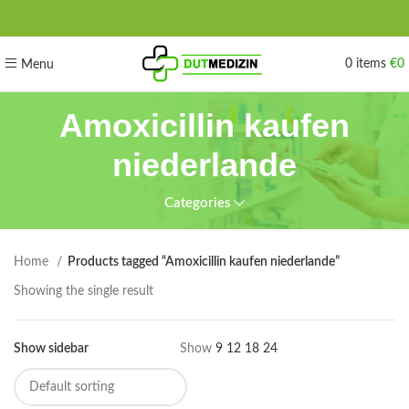
0
items
€
0
Menu
Amoxicillin kaufen
niederlande
Categories
Home
Products tagged “Amoxicillin kaufen niederlande”
Showing the single result
Show sidebar
Show
9
12
18
24