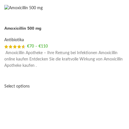
Amoxicillin 500 mg
Antibiotika
€
70
–
€
110
Price range: €70 through €110
Amoxicillin Apotheke – Ihre Rettung bei Infektionen Amoxicillin
online kaufen Entdecken Sie die kraftvolle Wirkung von Amoxicillin
Apotheke kaufen .
Select options