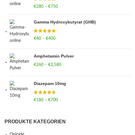
€
280
–
€
750
Price range: €280 through €750
Gamma Hydroxybutyrat (GHB)
€
40
–
€
400
Price range: €40 through €400
Amphetamin Pulver
€
260
–
€
2,580
Price range: €260 through €2,580
Diazepam 10mg
€
180
–
€
700
Price range: €180 through €700
PRODUKTE KATEGORIEN
Opioide