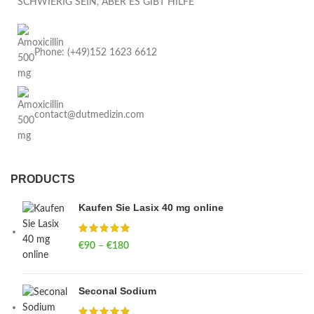
SCHWIERIG SEIN, ABER ES GIBT HILFE
Phone: (+49)152 1623 6612
contact@dutmedizin.com
PRODUCTS
Kaufen Sie Lasix 40 mg online
€
90
–
€
180
Price range: €90 through €180
Seconal Sodium