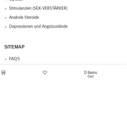
Stimulanzien (SEX-VERSTÄRKER)
Anabole Steroide
Depressionen und Angstzustände
SITEMAP
FAQ’S
Kontakt
0
items
Cart
Shop
Wishlist
Über uns
Erstattungs- und Rückgabebestimmungen
PRODUCTS
L-Polaflux® 5 mg/ml