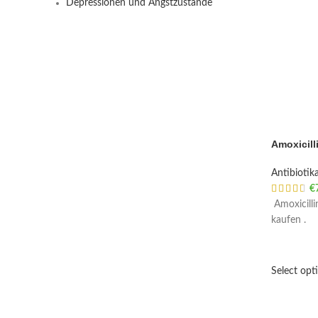
Depressionen und Angstzustände
Amoxicill
Antibiotik
€
Amoxicilli
kaufen .
Select opt