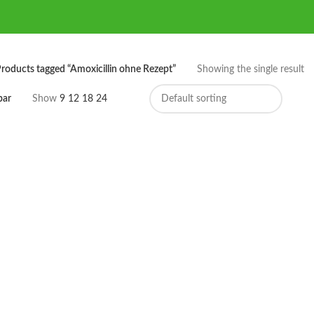
roducts tagged “Amoxicillin ohne Rezept”
Showing the single result
bar
Show
9
12
18
24