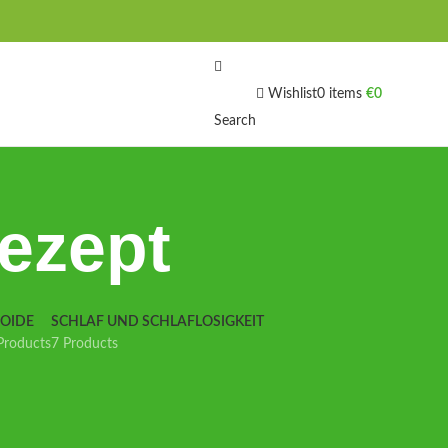
Wishlist
0
items
€
0
Search
ezept
IOIDE
SCHLAF UND SCHLAFLOSIGKEIT
Products
7 Products