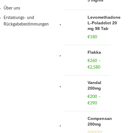
5 mg/ml
Über uns
Levomethadone
Erstattungs- und
L-Poladdict 20
Rückgabebestimmungen
mg 98 Tab
€
180
Flakka
€
260
–
€
2,580
Price
range:
€260
Vandal
through
200mg
€2,580
€
200
–
€
390
Price
range:
€200
Compensan
through
200mg
€390