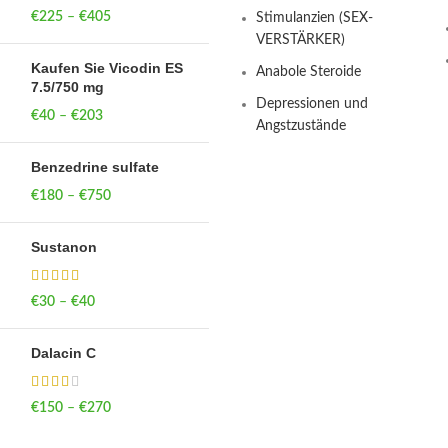
€
225
–
€
405
Price range: €225
Stimulanzien (SEX-
through €405
VERSTÄRKER)
Kaufen Sie Vicodin ES
Anabole Steroide
7.5/750 mg
Depressionen und
€
40
–
€
203
Price range: €40
Angstzustände
through €203
Benzedrine sulfate
€
180
–
€
750
Price range: €180
through €750
Sustanon
€
30
–
€
40
Price range: €30
through €40
Dalacin C
€
150
–
€
270
Price range: €150
through €270