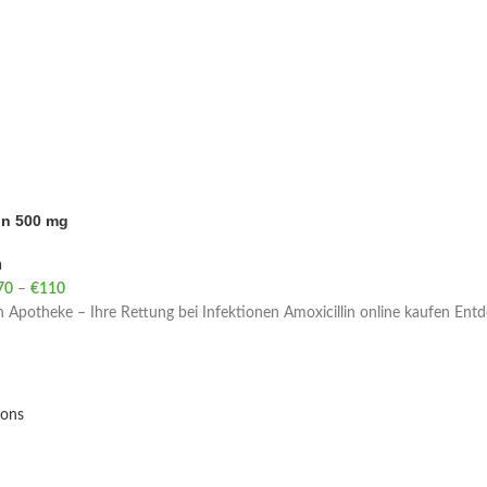
in 500 mg
a
70
–
€
110
Price range: €70 through €110
n Apotheke – Ihre Rettung bei Infektionen Amoxicillin online kaufen Entd
ions