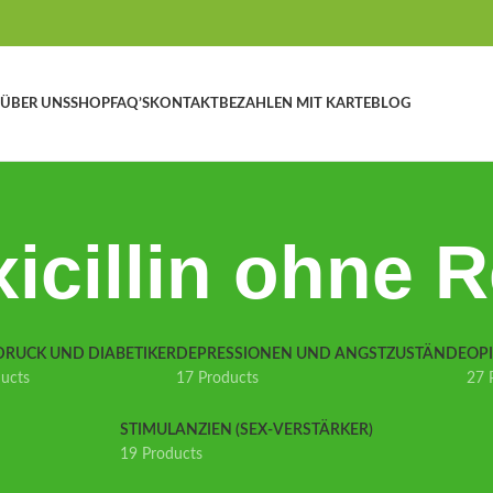
ÜBER UNS
SHOP
FAQ’S
KONTAKT
BEZAHLEN MIT KARTE
BLOG
icillin ohne R
DRUCK UND DIABETIKER
DEPRESSIONEN UND ANGSTZUSTÄNDE
OP
ducts
17 Products
27 
STIMULANZIEN (SEX-VERSTÄRKER)
19 Products