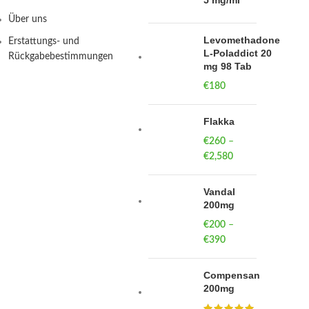
5 mg/ml
Über uns
Levomethadone
Erstattungs- und
L-Poladdict 20
Rückgabebestimmungen
mg 98 Tab
€
180
Flakka
€
260
–
€
2,580
Price
range:
€260
Vandal
through
200mg
€2,580
€
200
–
€
390
Price
range:
€200
Compensan
through
200mg
€390