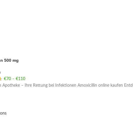
in 500 mg
a
€
70
–
€
110
Price range: €70 through €110
n Apotheke – Ihre Rettung bei Infektionen Amoxicillin online kaufen Entd
ions