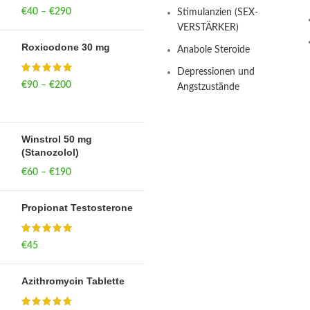
€
40
–
€
290
Price range: €40
Stimulanzien (SEX-
through €290
VERSTÄRKER)
Roxicodone 30 mg
Anabole Steroide
Depressionen und
€
90
–
€
200
Price range: €90
Angstzustände
through €200
Winstrol 50 mg
(Stanozolol)
€
60
–
€
190
Price range: €60
through €190
Propionat Testosterone
€
45
Azithromycin Tablette