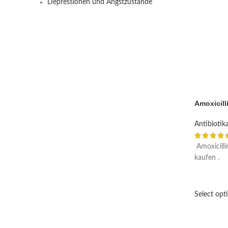
Depressionen und Angstzustände
Amoxicill
Antibiotik
Amoxicilli
kaufen .
Select opt