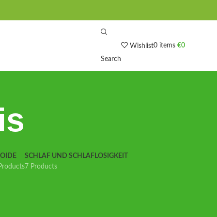
0
items
€
0
Wishlist
Search
is
IOIDE
SCHLAF UND SCHLAFLOSIGKEIT
Products
7 Products