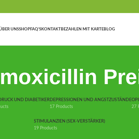
ÜBER UNS
SHOP
FAQ’S
KONTAKT
BEZAHLEN MIT KARTE
BLOG
moxicillin Pre
DRUCK UND DIABETIKER
DEPRESSIONEN UND ANGSTZUSTÄNDE
OP
ducts
17 Products
27 
STIMULANZIEN (SEX-VERSTÄRKER)
19 Products