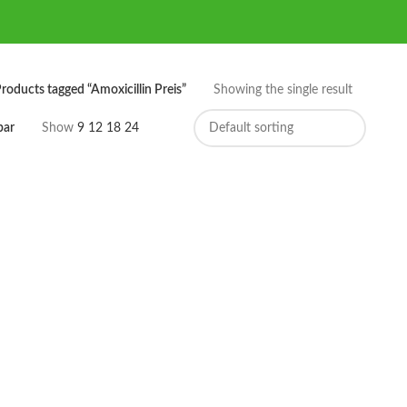
roducts tagged “Amoxicillin Preis”
Showing the single result
bar
Show
9
12
18
24