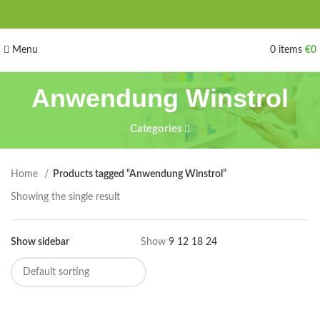
Menu
0
items
€
0
Anwendung Winstrol
Categories
Home
Products tagged “Anwendung Winstrol”
Showing the single result
Show sidebar
Show
9
12
18
24