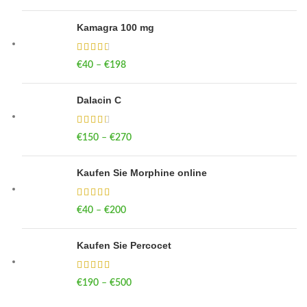
Kamagra 100 mg
€
40
–
€
198
Price range: €40 through €198
Dalacin C
€
150
–
€
270
Price range: €150 through €270
Kaufen Sie Morphine online
€
40
–
€
200
Price range: €40 through €200
Kaufen Sie Percocet
€
190
–
€
500
Price range: €190 through €500