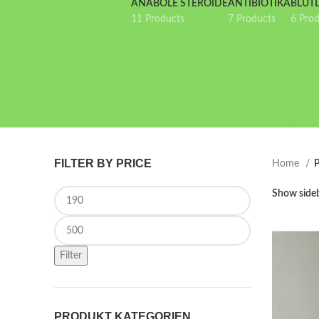
ANABOLE STEROIDE
ANTIBIOTIKA
BLUT
11 Products
7 Products
6 Pro
FILTER BY PRICE
Home
P
Min price
Show side
Max price
Filter
PRODUKT KATEGORIEN