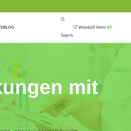
0
items
€
0
TE
BLOG
Wishlist
Search
kungen mit