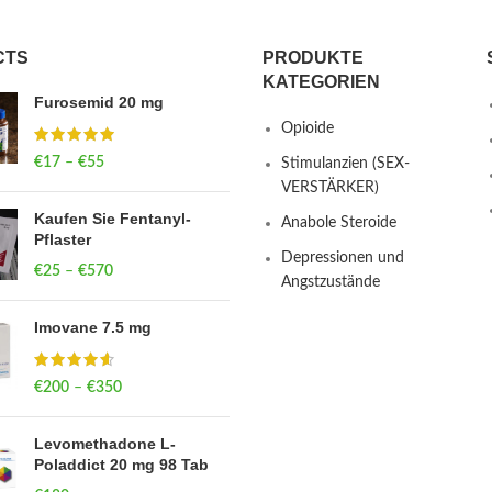
CTS
PRODUKTE
KATEGORIEN
Furosemid 20 mg
Opioide
€
17
–
€
55
Price range: €17
Stimulanzien (SEX-
through €55
VERSTÄRKER)
Kaufen Sie Fentanyl-
Anabole Steroide
Pflaster
Depressionen und
€
25
–
€
570
Price range: €25
Angstzustände
through €570
Imovane 7.5 mg
€
200
–
€
350
Price range: €200
through €350
Levomethadone L-
Poladdict 20 mg 98 Tab