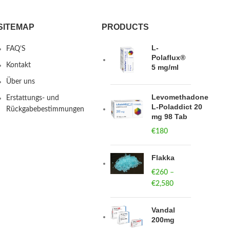
SITEMAP
PRODUCTS
L-
FAQ’S
Polaflux®
Kontakt
5 mg/ml
Über uns
Levomethadone
Erstattungs- und
L-Poladdict 20
Rückgabebestimmungen
mg 98 Tab
€
180
Flakka
€
260
–
€
2,580
Price
range:
€260
Vandal
through
200mg
€2,580