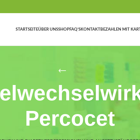
STARTSEITE
ÜBER UNS
SHOP
FAQ’S
KONTAKT
BEZAHLEN MIT KAR
telwechselwir
Percocet