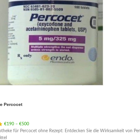
e Percocet
€
190
–
€
500
Price range: €190 through €500
theke für Percocet ohne Rezept: Entdecken Sie die Wirksamkeit von Perc
ttel