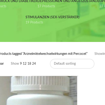
DRUCK UND DIABETIKER
DEPRESSIONEN UND ANGSTZUSTÄNDE
OP
ducts
17 Products
27 
STIMULANZIEN (SEX-VERSTÄRKER)
19 Products
roducts tagged “Arzneimittelwechselwirkungen mit Percocet”
Showing
bar
Show
9
12
18
24