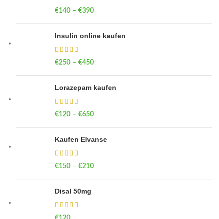
€
140
–
€
390
Price range: €140 through €390
Insulin online kaufen
€
250
–
€
450
Price range: €250 through €450
Lorazepam kaufen
€
120
–
€
650
Price range: €120 through €650
Kaufen Elvanse
€
150
–
€
210
Price range: €150 through €210
Disal 50mg
€
120