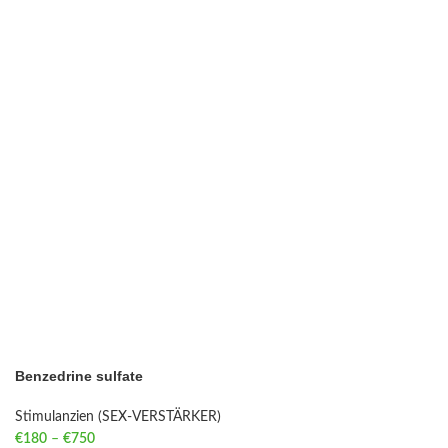
Benzedrine sulfate
Stimulanzien (SEX-VERSTÄRKER)
€
180
–
€
750
Price range: €180 through €750