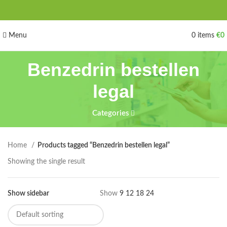
Menu
0
items
€
0
Benzedrin bestellen
legal
Categories
Home
Products tagged “Benzedrin bestellen legal”
Showing the single result
Show sidebar
Show
9
12
18
24