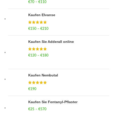
€
70
–
€
110
Price range: €70 through €110
Kaufen Elvanse
€
150
–
€
210
Price range: €150 through €210
Kaufen Sie Adderall online
€
120
–
€
180
Price range: €120 through €180
Kaufen Nembutal
€
190
Kaufen Sie Fentanyl-Pflaster
€
25
–
€
570
Price range: €25 through €570