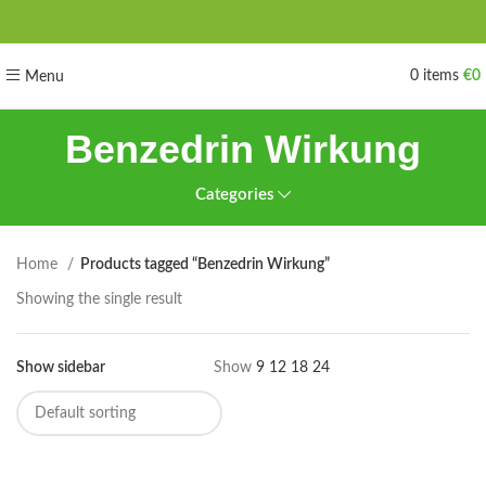
0
items
€
0
Menu
Benzedrin Wirkung
Categories
Home
Products tagged “Benzedrin Wirkung”
Showing the single result
Show sidebar
Show
9
12
18
24