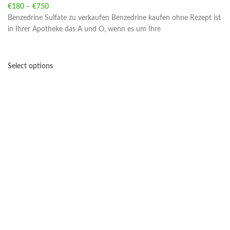
€
180
–
€
750
Price range: €180 through €750
Benzedrine Sulfate zu verkaufen Benzedrine kaufen ohne Rezept ist
in Ihrer Apotheke das A und O, wenn es um Ihre
Select options