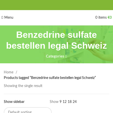
Menu
0
items
€
0
Benzedrine sulfate
bestellen legal Schweiz
Categories
Home
Products tagged “Benzedrine sulfate bestellen legal Schweiz”
Showing the single result
Show sidebar
Show
9
12
18
24