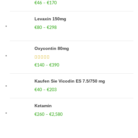
€
46
–
€
170
Price range: €46 through €170
Levaxin 150mg
€
80
–
€
298
Price range: €80 through €298
Oxycontin 80mg
€
140
–
€
390
Price range: €140 through €390
Kaufen Sie Vicodin ES 7.5/750 mg
€
40
–
€
203
Price range: €40 through €203
Ketamin
€
260
–
€
2,580
Price range: €260 through €2,580