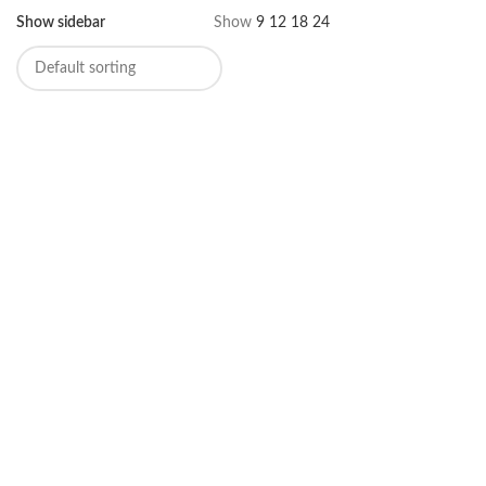
Show sidebar
Show
9
12
18
24