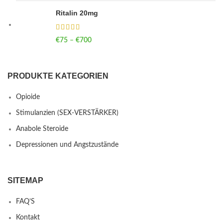
Ritalin 20mg
€
75
–
€
700
Price range: €75 through €700
PRODUKTE KATEGORIEN
Opioide
Stimulanzien (SEX-VERSTÄRKER)
Anabole Steroide
Depressionen und Angstzustände
SITEMAP
FAQ’S
Kontakt