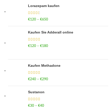
Lorazepam kaufen
€
120
–
€
650
Price range: €120 through €650
Kaufen Sie Adderall online
€
120
–
€
180
Price range: €120 through €180
Kaufen Methadone
€
240
–
€
290
Price range: €240 through €290
Sustanon
€
30
–
€
40
Price range: €30 through €40