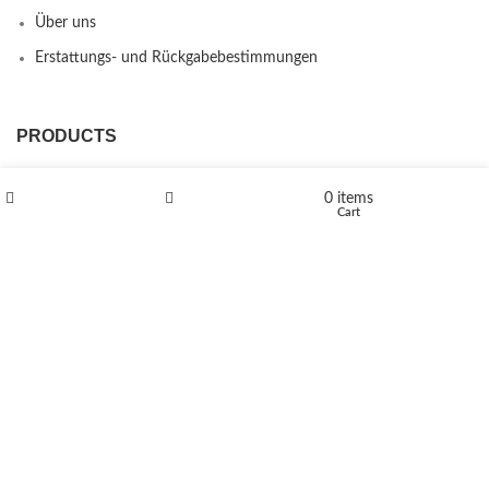
Über uns
Erstattungs- und Rückgabebestimmungen
PRODUCTS
L-Polaflux® 5 mg/ml
0
items
Shop
Wishlist
Cart
Levomethadone L-Poladdict 20 mg 98 Tab
€
180
Flakka
€
260
–
€
2,580
Price range: €260 through €2,580
Vandal 200mg