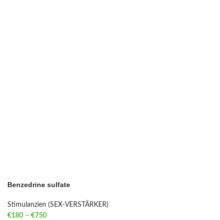
Benzedrine sulfate
Stimulanzien (SEX-VERSTÄRKER)
€
180
–
€
750
Price range: €180 through €750