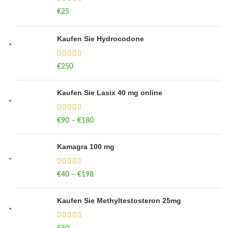
€
25
Kaufen Sie Hydrocodone
€
250
Kaufen Sie Lasix 40 mg online
€
90
–
€
180
Price range: €90 through €180
Kamagra 100 mg
€
40
–
€
198
Price range: €40 through €198
Kaufen Sie Methyltestosteron 25mg