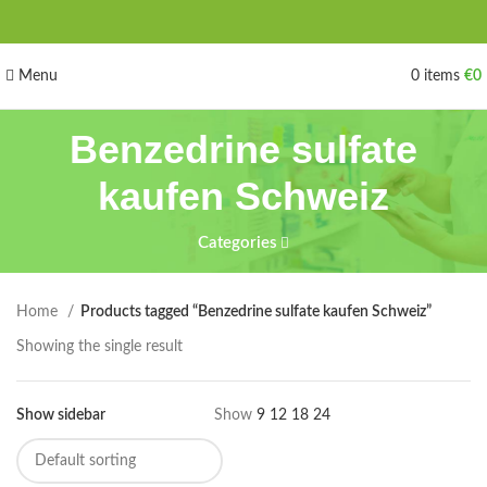
Menu
0
items
€
0
Benzedrine sulfate
kaufen Schweiz
Categories
Home
Products tagged “Benzedrine sulfate kaufen Schweiz”
Showing the single result
Show sidebar
Show
9
12
18
24