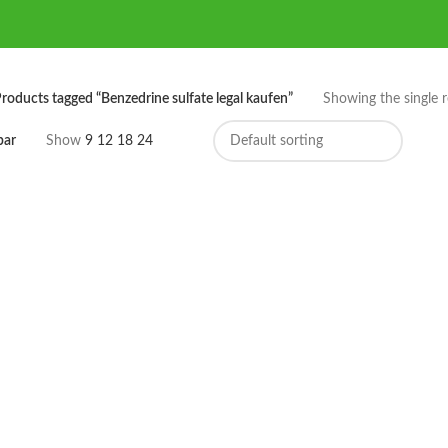
roducts tagged “Benzedrine sulfate legal kaufen”
Showing the single r
bar
Show
9
12
18
24