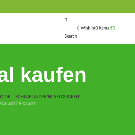
Wishlist
0
items
€
0
Search
al kaufen
IOIDE
SCHLAF UND SCHLAFLOSIGKEIT
Products
7 Products