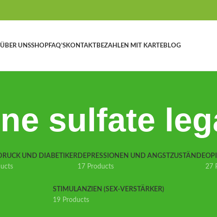
ÜBER UNS
SHOP
FAQ’S
KONTAKT
BEZAHLEN MIT KARTE
BLOG
ne sulfate leg
DRUCK UND DIABETIKER
DEPRESSIONEN UND ANGSTZUSTÄNDE
OP
ducts
17 Products
27 
STIMULANZIEN (SEX-VERSTÄRKER)
19 Products