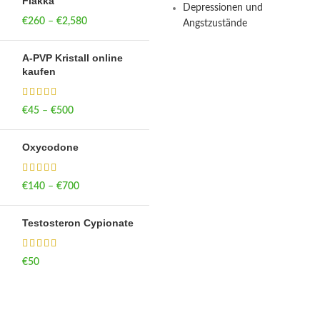
Flakka
Depressionen und
€
260
–
€
2,580
Price range:
Angstzustände
€260 through
€2,580
A-PVP Kristall online
kaufen
€
45
–
€
500
Price range: €45
through €500
Oxycodone
€
140
–
€
700
Price range: €140
through €700
Testosteron Cypionate
€
50