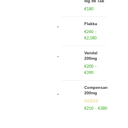
mg 98 Tab
€
180
Flakka
€
260
–
€
2,580
Price
range:
€260
Vandal
through
200mg
€2,580
€
200
–
€
390
Price
range:
€200
Compensan
through
200mg
€390
€
210
–
€
380
Price
range:
€210
through