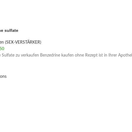
e sulfate
ien (SEX-VERSTÄRKER)
50
Price range: €180 through €750
 Sulfate zu verkaufen Benzedrine kaufen ohne Rezept ist in Ihrer Apoth
ions