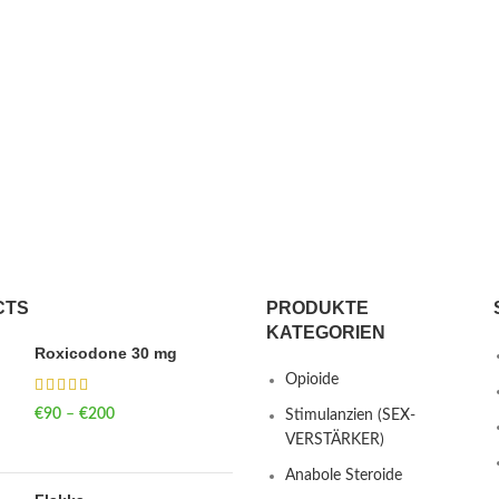
CTS
PRODUKTE
KATEGORIEN
Roxicodone 30 mg
Opioide
€
90
–
€
200
Price range: €90
Stimulanzien (SEX-
through €200
VERSTÄRKER)
Anabole Steroide