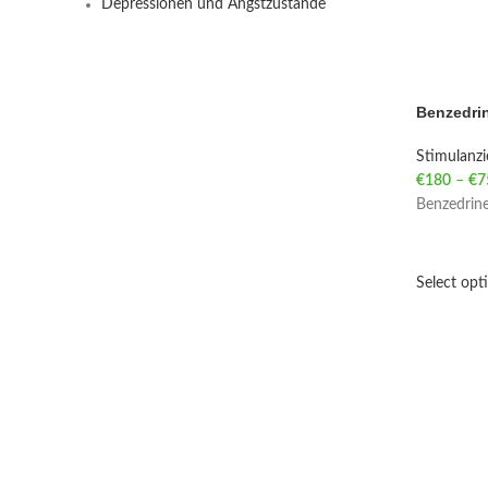
Depressionen und Angstzustände
Benzedrin
Stimulanz
€
180
–
€
7
Benzedrine
Select opt