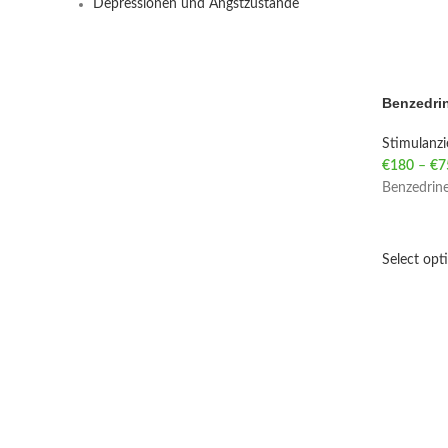
Depressionen und Angstzustände
Benzedrin
Stimulanz
€
180
–
€
7
Benzedrine
Select opt