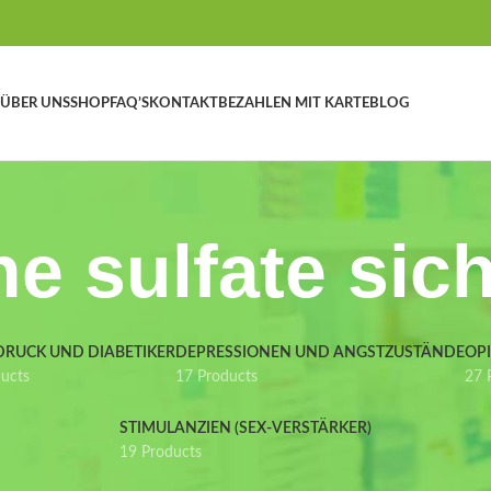
ÜBER UNS
SHOP
FAQ’S
KONTAKT
BEZAHLEN MIT KARTE
BLOG
e sulfate sic
DRUCK UND DIABETIKER
DEPRESSIONEN UND ANGSTZUSTÄNDE
OP
ducts
17 Products
27 
STIMULANZIEN (SEX-VERSTÄRKER)
19 Products