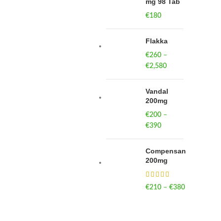
mg 98 Tab
€
180
Flakka
€
260
–
€
2,580
Price
range:
€260
Vandal
through
200mg
€2,580
€
200
–
€
390
Price
range:
€200
Compensan
through
200mg
€390
€
210
–
€
380
Price
range:
€210
through