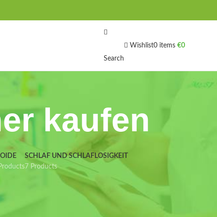
Wishlist
0
items
€
0
Search
her kaufen
IOIDE
SCHLAF UND SCHLAFLOSIGKEIT
Products
7 Products