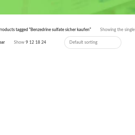
roducts tagged “Benzedrine sulfate sicher kaufen”
Showing the single 
bar
Show
9
12
18
24