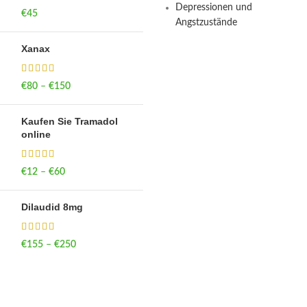
Depressionen und
€
45
Angstzustände
Xanax
€
80
–
€
150
Price range: €80
through €150
Kaufen Sie Tramadol
online
€
12
–
€
60
Price range: €12
through €60
Dilaudid 8mg
€
155
–
€
250
Price range: €155
through €250