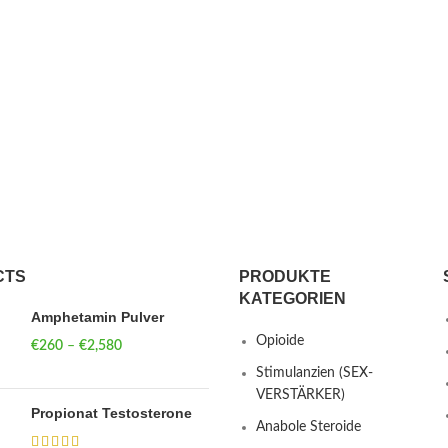
CTS
PRODUKTE
KATEGORIEN
Amphetamin Pulver
Opioide
€
260
–
€
2,580
Price range:
€260 through
Stimulanzien (SEX-
€2,580
VERSTÄRKER)
Propionat Testosterone
Anabole Steroide