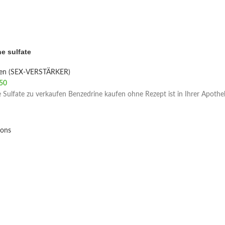
e sulfate
ien (SEX-VERSTÄRKER)
50
Price range: €180 through €750
 Sulfate zu verkaufen Benzedrine kaufen ohne Rezept ist in Ihrer Apoth
ions