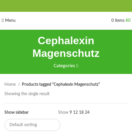
Menu
0
items
€
0
Cephalexin
Magenschutz
Categories
Home
Products tagged “Cephalexin Magenschutz”
Showing the single result
Show sidebar
Show
9
12
18
24