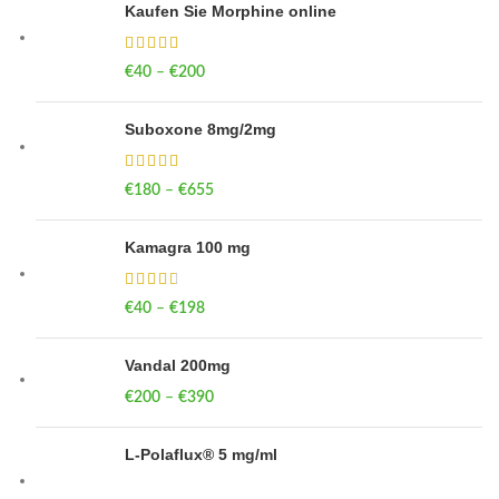
Kaufen Sie Morphine online
€
40
–
€
200
Price range: €40 through €200
Suboxone 8mg/2mg
€
180
–
€
655
Price range: €180 through €655
Kamagra 100 mg
€
40
–
€
198
Price range: €40 through €198
Vandal 200mg
€
200
–
€
390
Price range: €200 through €390
L-Polaflux® 5 mg/ml