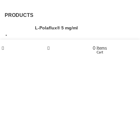
PRODUCTS
L-Polaflux® 5 mg/ml
0
items
Shop
Wishlist
Cart
Levomethadone L-Poladdict 20 mg 98 Tab
€
180
Flakka
€
260
–
€
2,580
Price range: €260 through €2,580
Vandal 200mg
€
200
–
€
390
Price range: €200 through €390
Compensan 200mg