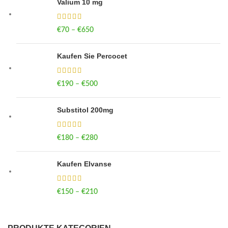
Valium 10 mg
€
70
–
€
650
Price range: €70 through €650
Kaufen Sie Percocet
€
190
–
€
500
Price range: €190 through €500
Substitol 200mg
€
180
–
€
280
Price range: €180 through €280
Kaufen Elvanse
€
150
–
€
210
Price range: €150 through €210