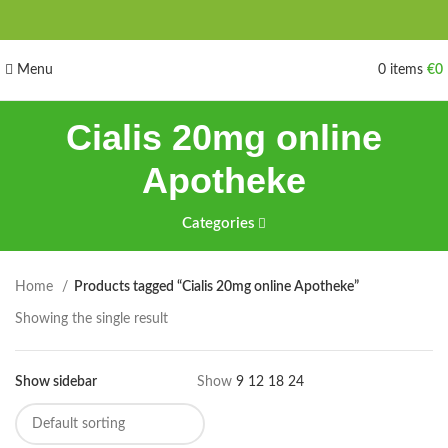
Menu
0
items
€
0
Cialis 20mg online
Apotheke
Categories
Home
Products tagged “Cialis 20mg online Apotheke”
Showing the single result
Show sidebar
Show
9
12
18
24