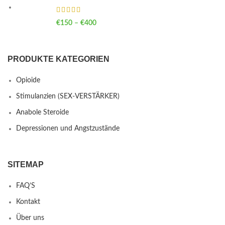
€
150
–
€
400
Price range: €150 through €400
PRODUKTE KATEGORIEN
Opioide
Stimulanzien (SEX-VERSTÄRKER)
Anabole Steroide
Depressionen und Angstzustände
SITEMAP
FAQ’S
Kontakt
Über uns