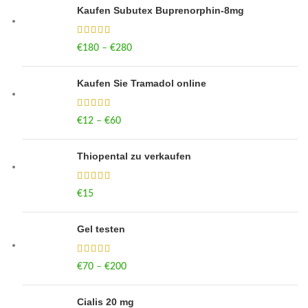
Kaufen Subutex Buprenorphin-8mg
€
180
–
€
280
Price range: €180 through €280
Kaufen Sie Tramadol online
€
12
–
€
60
Price range: €12 through €60
Thiopental zu verkaufen
€
15
Gel testen
€
70
–
€
200
Price range: €70 through €200
Cialis 20 mg