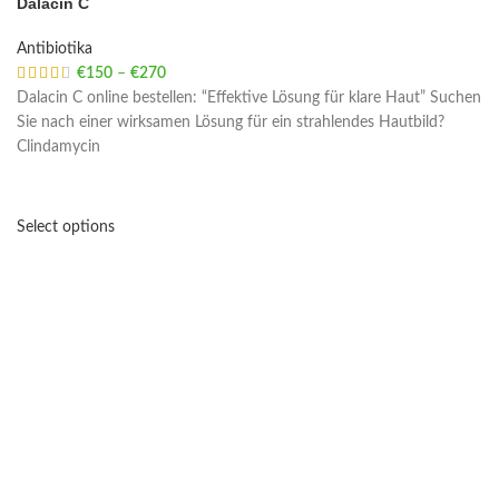
Dalacin C
Antibiotika
€
150
–
€
270
Price range: €150 through €270
Dalacin C online bestellen: “Effektive Lösung für klare Haut” Suchen
Sie nach einer wirksamen Lösung für ein strahlendes Hautbild?
Clindamycin
Select options