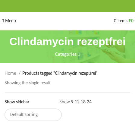
Menu
0
items
€
0
Clindamycin rezeptfrei
Categories
Home
Products tagged “Clindamycin rezeptfrei”
Showing the single result
Show sidebar
Show
9
12
18
24