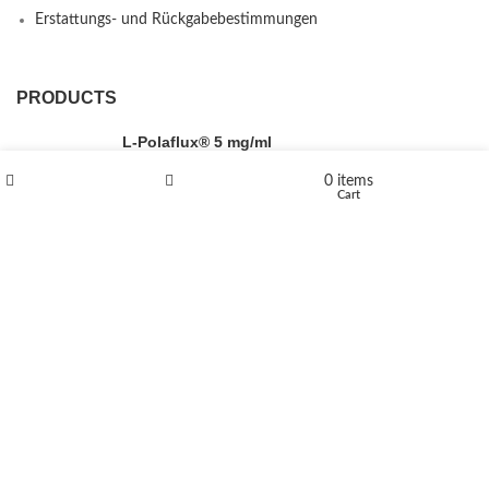
Erstattungs- und Rückgabebestimmungen
PRODUCTS
L-Polaflux® 5 mg/ml
0
items
Shop
Wishlist
Cart
Levomethadone L-Poladdict 20 mg 98 Tab
€
180
Flakka
€
260
–
€
2,580
Price range: €260 through €2,580
Vandal 200mg
€
200
–
€
390
Price range: €200 through €390