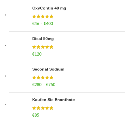
OxyContin 40 mg
€
46
–
€
400
Price range: €46 through €400
Disal 50mg
€
120
Seconal Sodium
€
280
–
€
750
Price range: €280 through €750
Kaufen Sie Enanthate
€
85