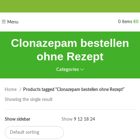
0
items
€
0
Menu
Clonazepam bestellen
ohne Rezept
Categories
Home
Products tagged “Clonazepam bestellen ohne Rezept”
Showing the single result
Show sidebar
Show
9
12
18
24