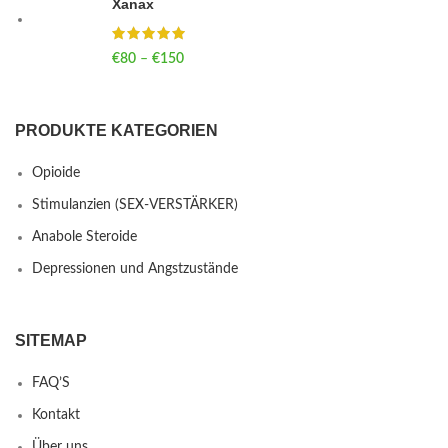
Xanax
€
80
–
€
150
Price range: €80 through €150
PRODUKTE KATEGORIEN
Opioide
Stimulanzien (SEX-VERSTÄRKER)
Anabole Steroide
Depressionen und Angstzustände
SITEMAP
FAQ’S
Kontakt
Über uns