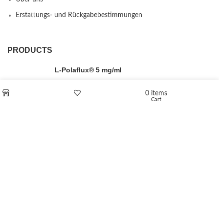
Erstattungs- und Rückgabebestimmungen
PRODUCTS
L-Polaflux® 5 mg/ml
0
items
Cart
Shop
Wishlist
Levomethadone L-Poladdict 20 mg 98 Tab
€
180
Flakka
€
260
–
€
2,580
Price range: €260 through €2,580
Vandal 200mg
€
200
–
€
390
Price range: €200 through €390