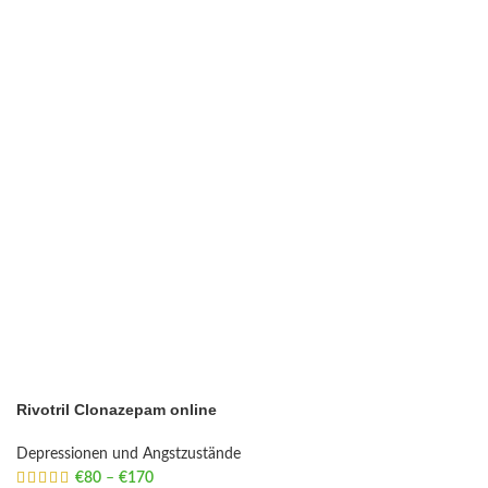
Rivotril Clonazepam online
Depressionen und Angstzustände
€
80
–
€
170
Price range: €80 through €170