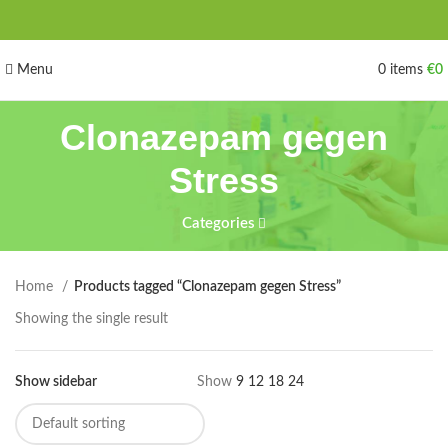
Menu
0
items
€
0
Clonazepam gegen
Stress
Categories
Home
Products tagged “Clonazepam gegen Stress”
Showing the single result
Show sidebar
Show
9
12
18
24