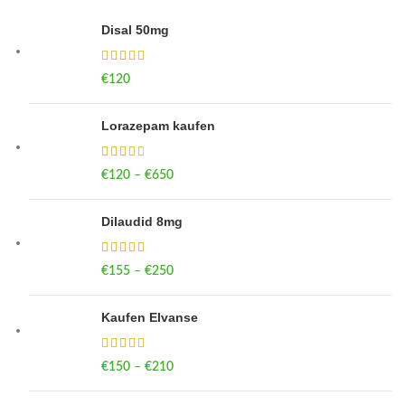
Disal 50mg
€
120
Lorazepam kaufen
€
120
–
€
650
Price range: €120 through €650
Dilaudid 8mg
€
155
–
€
250
Price range: €155 through €250
Kaufen Elvanse
€
150
–
€
210
Price range: €150 through €210