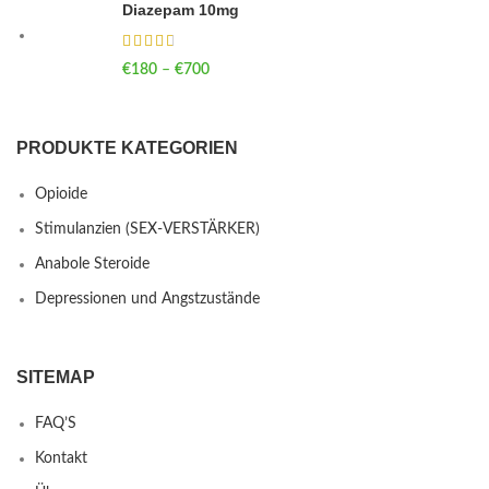
Diazepam 10mg
€
180
–
€
700
Price range: €180 through €700
PRODUKTE KATEGORIEN
Opioide
Stimulanzien (SEX-VERSTÄRKER)
Anabole Steroide
Depressionen und Angstzustände
SITEMAP
FAQ’S
Kontakt