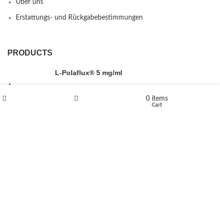
Über uns
Erstattungs- und Rückgabebestimmungen
PRODUCTS
L-Polaflux® 5 mg/ml
0
items
Shop
Wishlist
Cart
Levomethadone L-Poladdict 20 mg 98 Tab
€
180
Flakka
€
260
–
€
2,580
Price range: €260 through €2,580
Vandal 200mg