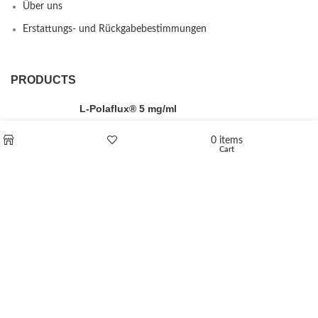
Über uns
Erstattungs- und Rückgabebestimmungen
PRODUCTS
L-Polaflux® 5 mg/ml
0
items
Cart
Shop
Wishlist
Levomethadone L-Poladdict 20 mg 98 Tab
€
180
Flakka
€
260
–
€
2,580
Price range: €260 through €2,580
Vandal 200mg