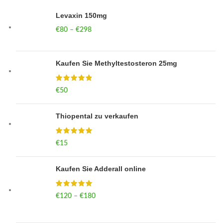
Levaxin 150mg
€
80
–
€
298
Price range: €80 through €298
Kaufen Sie Methyltestosteron 25mg
€
50
Thiopental zu verkaufen
€
15
Kaufen Sie Adderall online
€
120
–
€
180
Price range: €120 through €180