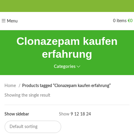
0
items
€
0
Menu
Clonazepam kaufen
erfahrung
Categories
Home
Products tagged “Clonazepam kaufen erfahrung”
Showing the single result
Show sidebar
Show
9
12
18
24