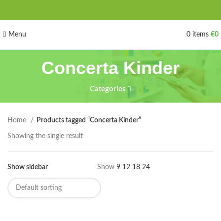
Menu
0
items
€
0
Concerta Kinder
Categories
Home
Products tagged “Concerta Kinder”
Showing the single result
Show sidebar
Show
9
12
18
24