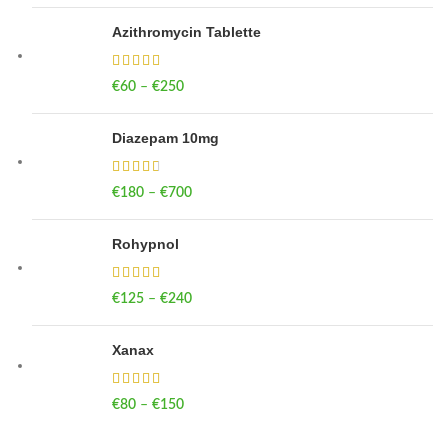
Azithromycin Tablette
€
60
–
€
250
Price range: €60 through €250
Diazepam 10mg
€
180
–
€
700
Price range: €180 through €700
Rohypnol
€
125
–
€
240
Price range: €125 through €240
Xanax
€
80
–
€
150
Price range: €80 through €150