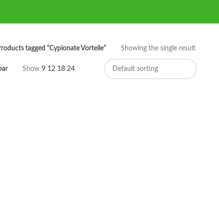
roducts tagged “Cypionate Vorteile”
Showing the single result
bar
Show
9
12
18
24