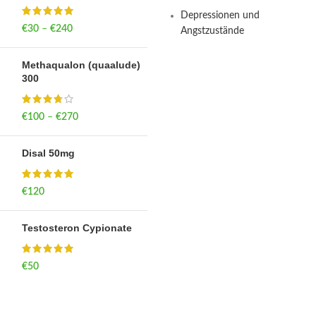
Depressionen und
€
30
–
€
240
Price range: €30
Angstzustände
through €240
Methaqualon (quaalude)
300
€
100
–
€
270
Price range: €100
through €270
Disal 50mg
€
120
Testosteron Cypionate
€
50