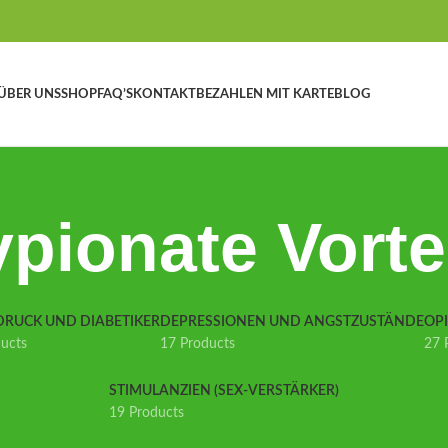
ÜBER UNS
SHOP
FAQ’S
KONTAKT
BEZAHLEN MIT KARTE
BLOG
pionate Vorte
DRUCK UND DIABETIKER
DEPRESSIONEN UND ANGSTZUSTÄNDE
OP
ducts
17 Products
27 
STIMULANZIEN (SEX-VERSTÄRKER)
19 Products