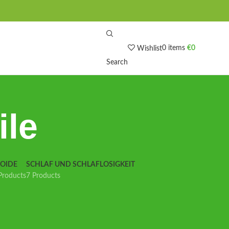
0
items
€
0
Wishlist
Search
ile
IOIDE
SCHLAF UND SCHLAFLOSIGKEIT
Products
7 Products