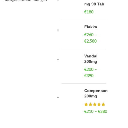
mg 98 Tab
€
180
Flakka
€
260
–
€
2,580
Price
range:
€260
Vandal
through
200mg
€2,580
€
200
–
€
390
Price
range:
€200
Compensan
through
200mg
€390
€
210
–
€
380
Price
range:
€210