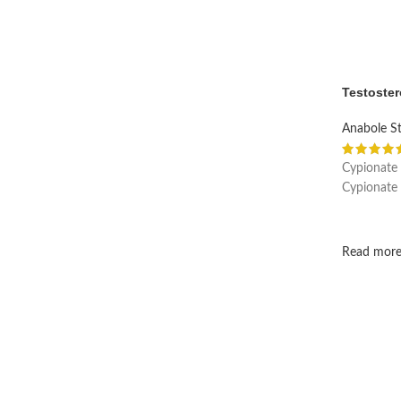
Testoste
Anabole St
Cypionate 
Cypionate
Read mor