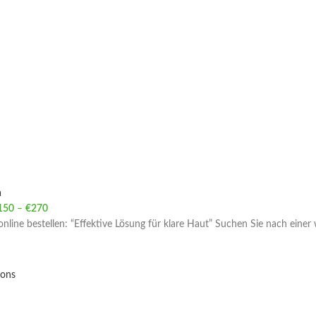
a
150
–
€
270
Price range: €150 through €270
online bestellen: “Effektive Lösung für klare Haut” Suchen Sie nach eine
ions