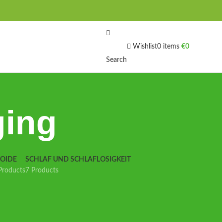
Wishlist
0
items
€
0
Search
ging
IOIDE
SCHLAF UND SCHLAFLOSIGKEIT
Products
7 Products