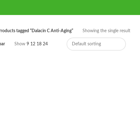
roducts tagged “Dalacin C Anti-Aging”
Showing the single result
bar
Show
9
12
18
24