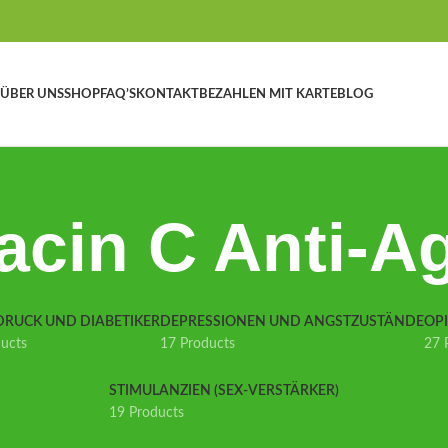
ÜBER UNS
SHOP
FAQ’S
KONTAKT
BEZAHLEN MIT KARTE
BLOG
acin C Anti-A
DRUCK UND DIABETIKER
DEPRESSIONEN UND ANGSTZUSTÄNDE
OP
ducts
17 Products
27 
STIMULANZIEN (SEX-VERSTÄRKER)
19 Products