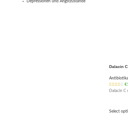
Depressionen und Angstzustände
Dalacin C
Antibiotik
€
Dalacin C 
Select opt