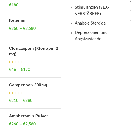
€
180
Stimulanzien (SEX-
VERSTÄRKER)
Ketamin
Anabole Steroide
€
260
–
€
2,580
Price range:
Depressionen und
€260 through
Angstzustände
€2,580
Clonazepam (Klonopin 2
mg)
€
46
–
€
170
Price range: €46
through €170
Compensan 200mg
€
210
–
€
380
Price range: €210
through €380
Amphetamin Pulver
€
260
–
€
2,580
Price range:
€260 through