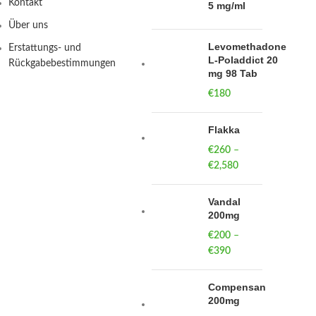
Kontakt
5 mg/ml
Über uns
Levomethadone
Erstattungs- und
L-Poladdict 20
Rückgabebestimmungen
mg 98 Tab
€
180
Flakka
€
260
–
€
2,580
Price
range:
€260
Vandal
through
200mg
€2,580
€
200
–
€
390
Price
range:
€200
Compensan
through
200mg
€390