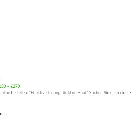
a
150
–
€
270
Price range: €150 through €270
online bestellen: “Effektive Lösung für klare Haut” Suchen Sie nach eine
ions