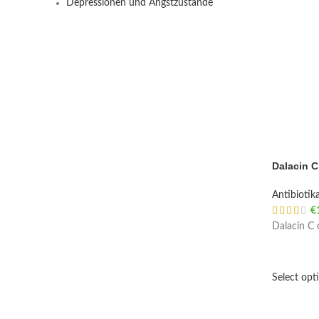
Depressionen und Angstzustände
Dalacin C
Antibiotik
€
Dalacin C 
Select opt