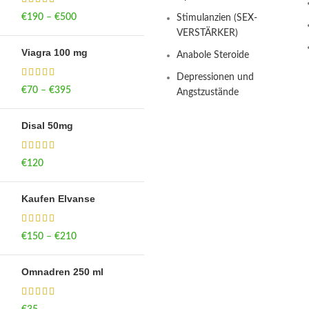
€
190
–
€
500
Price range: €190
Stimulanzien (SEX-
through €500
VERSTÄRKER)
Viagra 100 mg
Anabole Steroide
Depressionen und
€
70
–
€
395
Price range: €70
Angstzustände
through €395
Disal 50mg
€
120
Kaufen Elvanse
€
150
–
€
210
Price range: €150
through €210
Omnadren 250 ml