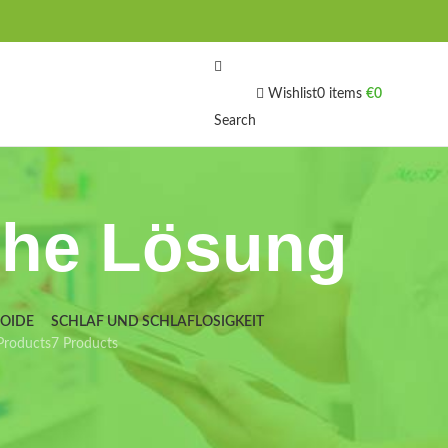
Wishlist
0
items
€
0
Search
che Lösung
IOIDE
SCHLAF UND SCHLAFLOSIGKEIT
Products
7 Products