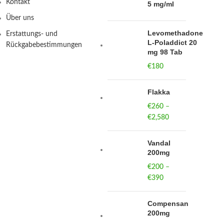
Kontakt
5 mg/ml
Über uns
Levomethadone
Erstattungs- und
L-Poladdict 20
Rückgabebestimmungen
mg 98 Tab
€
180
Flakka
€
260
–
€
2,580
Price
range:
€260
Vandal
through
200mg
€2,580
€
200
–
€
390
Price
range:
€200
Compensan
through
200mg
€390