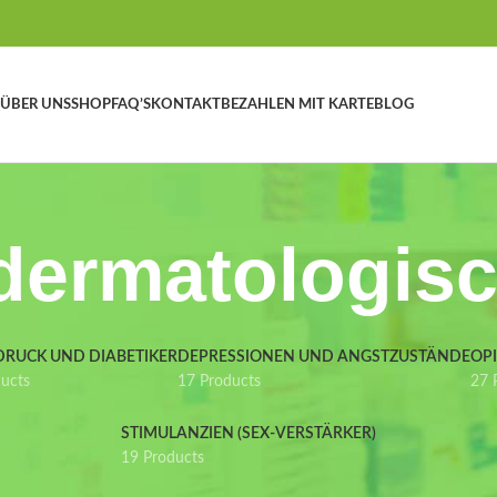
ÜBER UNS
SHOP
FAQ’S
KONTAKT
BEZAHLEN MIT KARTE
BLOG
 dermatologis
DRUCK UND DIABETIKER
DEPRESSIONEN UND ANGSTZUSTÄNDE
OP
ducts
17 Products
27 
STIMULANZIEN (SEX-VERSTÄRKER)
19 Products