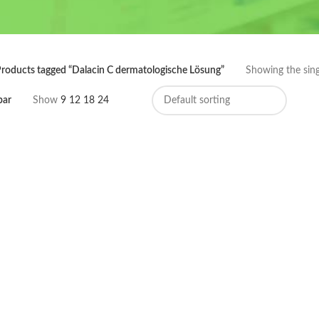
roducts tagged “Dalacin C dermatologische Lösung”
Showing the sing
bar
Show
9
12
18
24