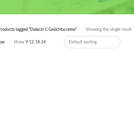
roducts tagged “Dalacin C Gesichtscreme”
Showing the single result
bar
Show
9
12
18
24