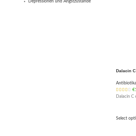
Depressionen und Angstzustände
Dalacin C
Antibiotik
€
Dalacin C 
Select opt