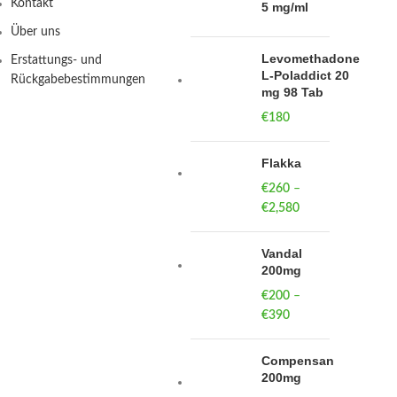
Kontakt
5 mg/ml
Über uns
Levomethadone
Erstattungs- und
L-Poladdict 20
Rückgabebestimmungen
mg 98 Tab
€
180
Flakka
€
260
–
€
2,580
Price
range:
€260
Vandal
through
200mg
€2,580
€
200
–
€
390
Price
range:
€200
Compensan
through
200mg
€390