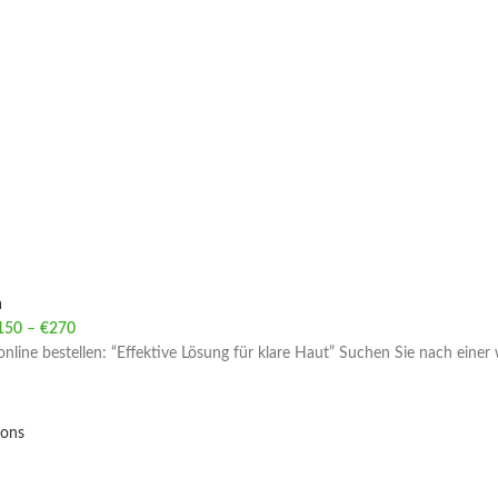
a
150
–
€
270
Price range: €150 through €270
online bestellen: “Effektive Lösung für klare Haut” Suchen Sie nach eine
ions