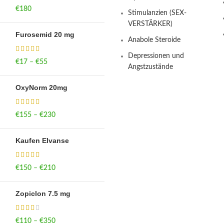
€
180
Stimulanzien (SEX-
VERSTÄRKER)
Furosemid 20 mg
Anabole Steroide
Depressionen und
€
17
–
€
55
Price range: €17
Angstzustände
through €55
OxyNorm 20mg
€
155
–
€
230
Price range: €155
through €230
Kaufen Elvanse
€
150
–
€
210
Price range: €150
through €210
Zopiclon 7.5 mg
€
110
–
€
350
Price range: €110