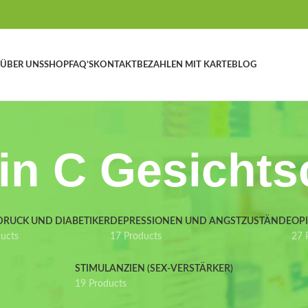
ÜBER UNS
SHOP
FAQ’S
KONTAKT
BEZAHLEN MIT KARTE
BLOG
in C Gesicht
DRUCK UND DIABETIKER
DEPRESSIONEN UND ANGSTZUSTÄNDE
OP
ducts
17 Products
27 
STIMULANZIEN (SEX-VERSTÄRKER)
19 Products