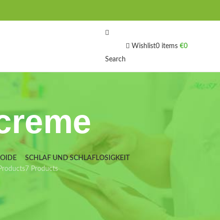
Wishlist
0
items
€
0
Search
screme
IOIDE
SCHLAF UND SCHLAFLOSIGKEIT
Products
7 Products