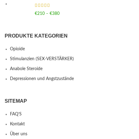
€
210
–
€
380
Price range: €210 through €380
PRODUKTE KATEGORIEN
Opioide
Stimulanzien (SEX-VERSTÄRKER)
Anabole Steroide
Depressionen und Angstzustände
SITEMAP
FAQ’S
Kontakt
Über uns