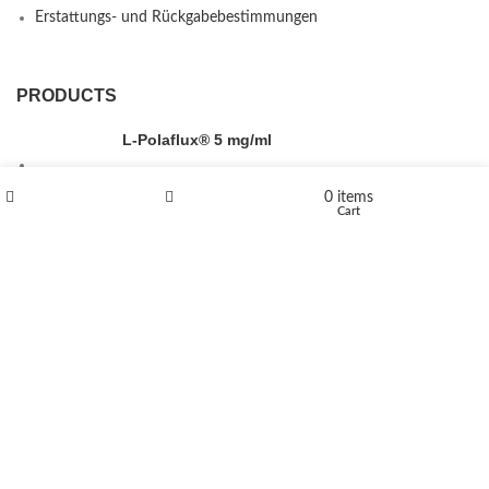
Erstattungs- und Rückgabebestimmungen
PRODUCTS
L-Polaflux® 5 mg/ml
0
items
Shop
Wishlist
Cart
Levomethadone L-Poladdict 20 mg 98 Tab
€
180
Flakka
€
260
–
€
2,580
Price range: €260 through €2,580
Vandal 200mg
€
200
–
€
390
Price range: €200 through €390