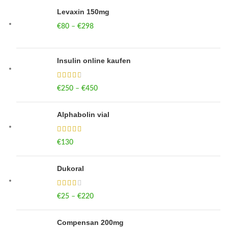
Levaxin 150mg
€
80
–
€
298
Price range: €80 through €298
Insulin online kaufen
€
250
–
€
450
Price range: €250 through €450
Alphabolin vial
€
130
Dukoral
€
25
–
€
220
Price range: €25 through €220
Compensan 200mg