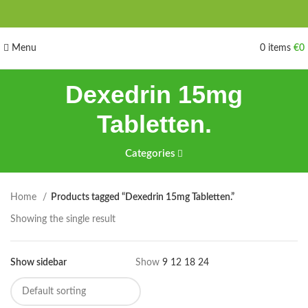
Menu
0
items
€
0
Dexedrin 15mg
Tabletten.
Categories
Home
Products tagged “Dexedrin 15mg Tabletten.”
Showing the single result
Show sidebar
Show
9
12
18
24